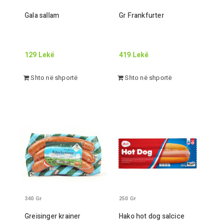
Gala sallam
Gr Frankfurter
129
Lekë
419
Lekë
Shto në shportë
Shto në shportë
340
Gr
250
Gr
Greisinger krainer
Hako hot dog salcice