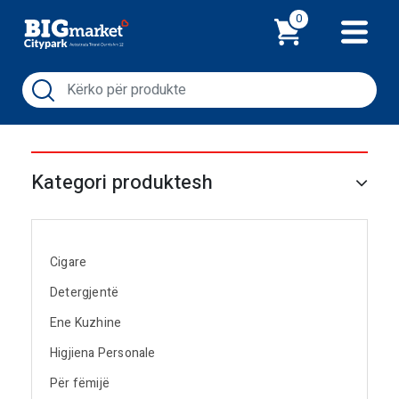
Shporta
0
Kategori produktesh
Cigare
Detergjentë
Ene Kuzhine
Higjiena Personale
Për fëmijë