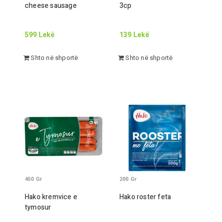
cheese sausage
3
cp
599
Lekë
139
Lekë
Shto në shportë
Shto në shportë
450
Gr
200
Gr
Hako kremvice e
Hako roster feta
tymosur