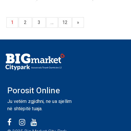
1
2
3
…
12
»
Porosit Online
Ju vetëm zgjidhni, ne ua sjellim
në shtëpitë tuaja.