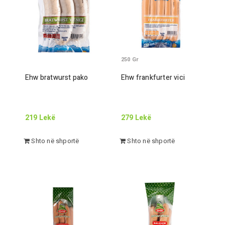
250
Gr
Ehw bratwurst pako
Ehw frankfurter vici
219
Lekë
279
Lekë
Shto në shportë
Shto në shportë