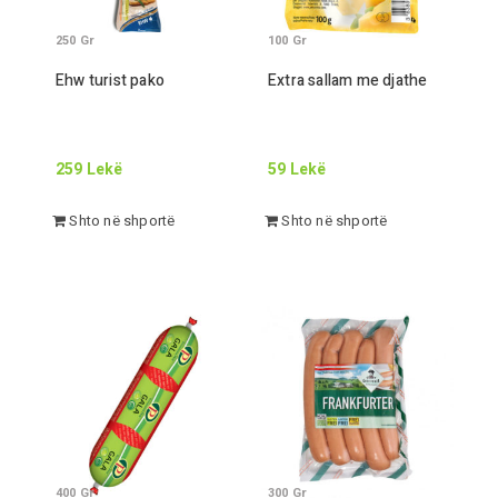
250
Gr
100
Gr
Ehw turist pako
Extra sallam me djathe
259
Lekë
59
Lekë
Shto në shportë
Shto në shportë
400
Gr
300
Gr