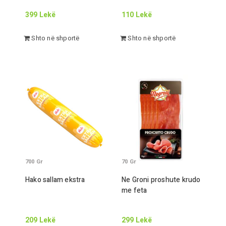
399
Lekë
110
Lekë
Shto në shportë
Shto në shportë
700
Gr
70
Gr
Hako sallam ekstra
Ne
Gr
oni proshute krudo
me feta
209
Lekë
299
Lekë