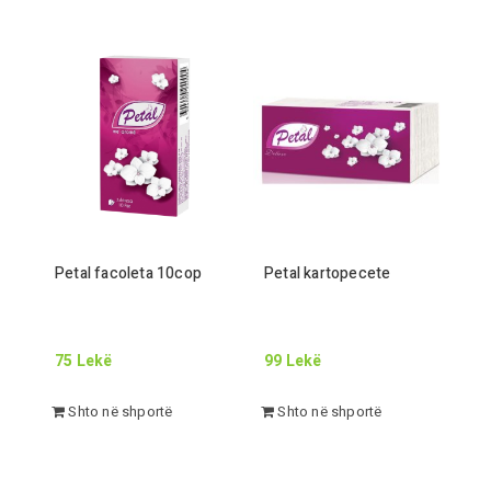
Petal facoleta
10
cop
Petal kartopecete
75
Lekë
99
Lekë
Shto në shportë
Shto në shportë