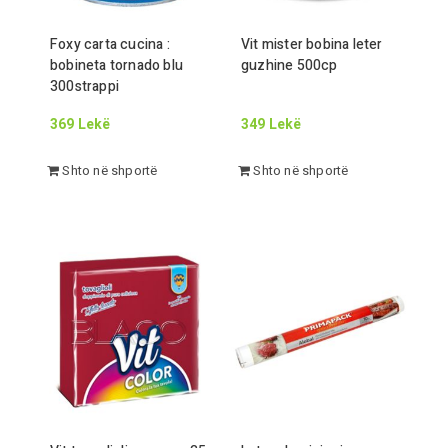
Foxy carta cucina :
Vit mister bobina leter
bobineta tornado blu
guzhine
500
cp
300
strappi
369
Lekë
349
Lekë
Shto në shportë
Shto në shportë