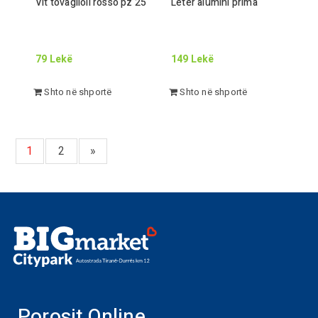
Vit tovaglioli rosso pz
25
Leter alumini prima
79
Lekë
149
Lekë
Shto në shportë
Shto në shportë
1
2
»
Porosit Online