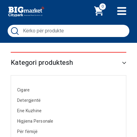
Shporta
0
Kategori produktesh
Cigare
Detergjentë
Ene Kuzhine
Higjiena Personale
Për fëmijë