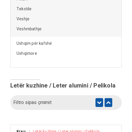
Tekstile
Veshje
Veshmbathje
Ushqim për kafshë
Ushqimore
Letër kuzhine / Leter alumini / Pelikola
Filtro sipas çmimit
Kreu
/
Letër kuzhine / Leter alumini / Pelikola