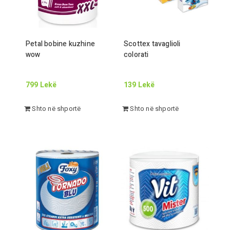
Petal bobine kuzhine
Scottex tavaglioli
wow
colorati
799
Lekë
139
Lekë
Shto në shportë
Shto në shportë