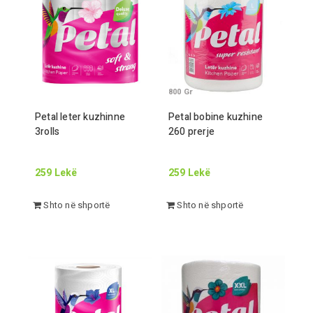
800
Gr
Petal leter kuzhinne
Petal bobine kuzhine
3
rolls
260
prerje
259
Lekë
259
Lekë
Shto në shportë
Shto në shportë