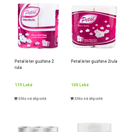
Petal leter guzhine
2
Petal leter guzhine
2
rula
rula
119
Lekë
169
Lekë
Shto në shportë
Shto në shportë