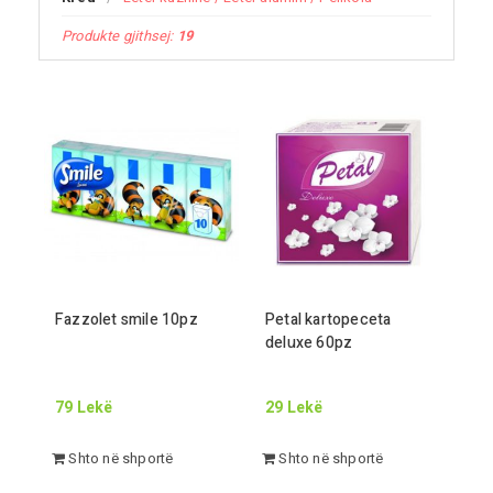
Produkte gjithsej:
19
Fazzolet smile
10
pz
Petal kartopeceta
deluxe
60
pz
79
Lekë
29
Lekë
Shto në shportë
Shto në shportë