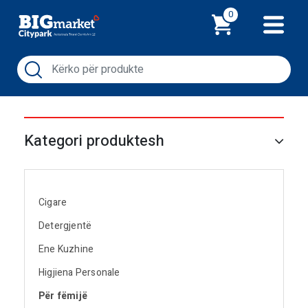
Shporta
0
Kategori produktesh
Cigare
Detergjentë
Ene Kuzhine
Higjiena Personale
Për fëmijë