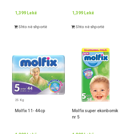
1,399
Lekë
1,399
Lekë
Shto në shportë
Shto në shportë
25
Kg
Molfix
11
-
44
cp
Molfix super ekonbomik
nr
5