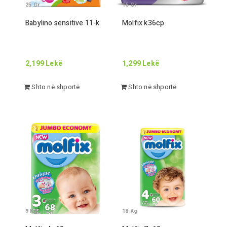
25
Gr
16
Gr
Babylino sensitive
11
-
k
Molfix
k
36
cp
2,199
Lekë
1,299
Lekë
Shto në shportë
Shto në shportë
9
Kg
18
Kg