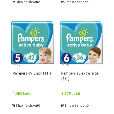
Shto në shportë
Shto në shportë
16
Kg
18
Kg
Pampers s
5
junior (
11
-
)
Pampers s
6
extra large
(
13
-
)
1,450
Lekë
1,379
Lekë
Shto në shportë
Shto në shportë