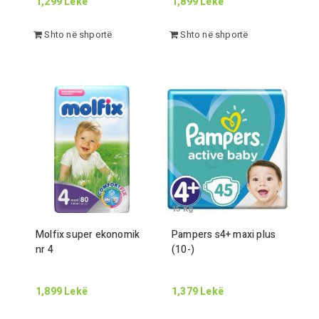
1,299
Lekë
1,899
Lekë
Shto në shportë
Shto në shportë
15
Kg
Molfix super ekonomik
Pampers s
4
+ maxi plus
nr
4
(
10
-
)
1,899
Lekë
1,379
Lekë