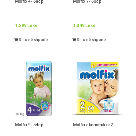
Molfix
4
-
68
cp
Molfix
7
-
60
cp
1,299
Lekë
1,349
Lekë
Shto në shportë
Shto në shportë
16
Kg
Molfix
9
-
54
cp
Molfix ekonomik nr
2