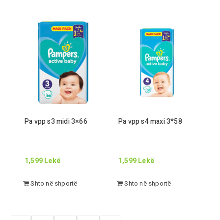
Pa vpp s
3
midi
3
×
66
Pa vpp s
4
maxi
3
*
58
1,599
Lekë
1,599
Lekë
Shto në shportë
Shto në shportë