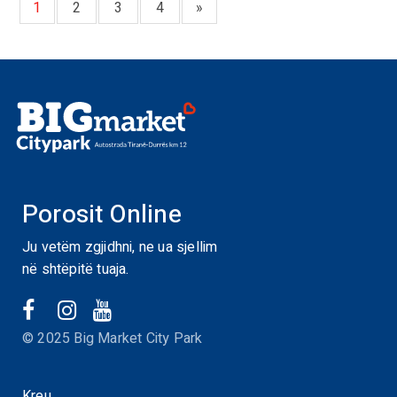
1
2
3
4
»
Porosit Online
Ju vetëm zgjidhni, ne ua sjellim
në shtëpitë tuaja.
© 2025 Big Market City Park
Kreu