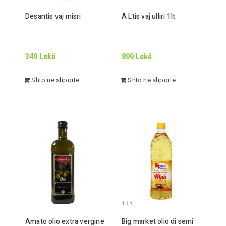
Desantis vaj misri
A
Lt
is vaj ulliri
1
lt
349
Lekë
899
Lekë
Shto në shportë
Shto në shportë
1
Lt
Amato olio extra vergine
Big market olio di semi