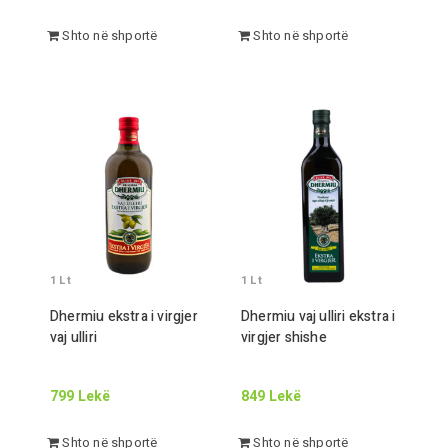
Shto në shportë
Shto në shportë
1
Lt
1
Lt
Dhermiu ekstra i virgjer
Dhermiu vaj ulliri ekstra i
vaj ulliri
virgjer shishe
799
Lekë
849
Lekë
Shto në shportë
Shto në shportë