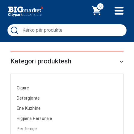
Shporta
0
Kategori produktesh
Cigare
Detergjentë
Ene Kuzhine
Higjiena Personale
Për fëmijë