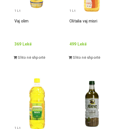
1
Lt
1
Lt
Vaj olim
Olitalia vaj misri
369
Lekë
499
Lekë
Shto në shportë
Shto në shportë
1
Lt