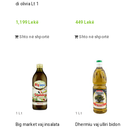
di olivia
Lt
1
1,199
Lekë
449
Lekë
Shto në shportë
Shto në shportë
1
Lt
1
Lt
Big market vaj insalata
Dhermiu vaj ulliri bidon