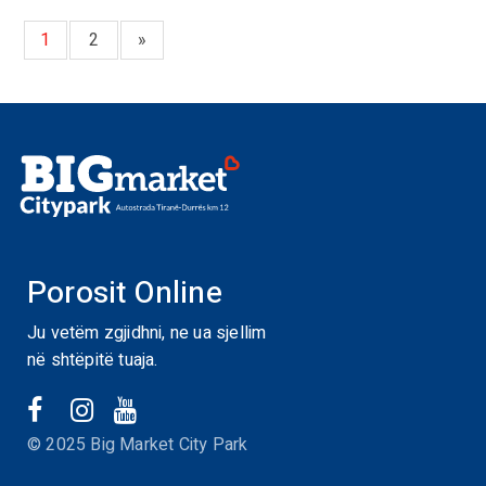
1
2
»
Porosit Online
Ju vetëm zgjidhni, ne ua sjellim
në shtëpitë tuaja.
© 2025 Big Market City Park