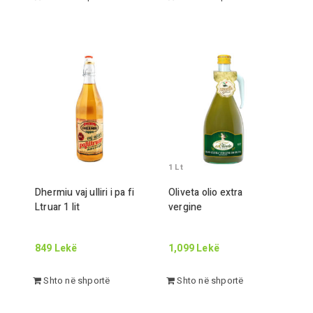
1
Lt
Dhermiu vaj ulliri i pa fi
Oliveta olio extra
Lt
ruar
1
lit
vergine
849
Lekë
1,099
Lekë
Shto në shportë
Shto në shportë