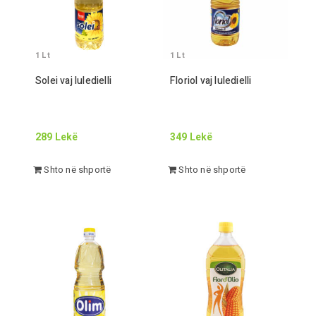
1
Lt
1
Lt
Solei vaj luledielli
Floriol vaj luledielli
289
Lekë
349
Lekë
Shto në shportë
Shto në shportë