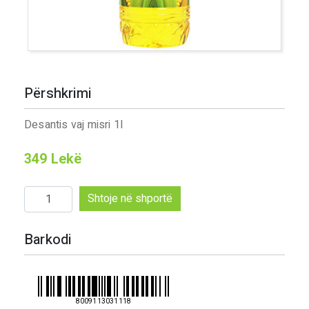
Përshkrimi
Desantis vaj misri 1l
349
Lekë
Sasi
Shtoje në shportë
Desantis
vaj
Barkodi
misri
1l
8009113031118