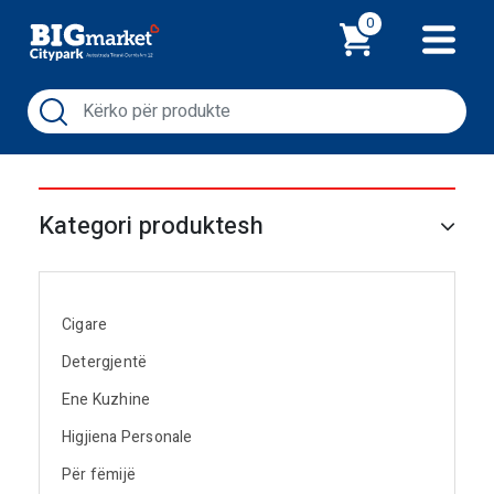
Shporta
0
Kategori produktesh
Cigare
Detergjentë
Ene Kuzhine
Higjiena Personale
Për fëmijë