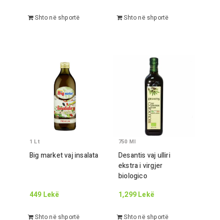
Shto në shportë
Shto në shportë
1
Lt
750
Ml
Big market vaj insalata
Desantis vaj ulliri
ekstra i virgjer
biologico
449
Lekë
1,299
Lekë
Shto në shportë
Shto në shportë