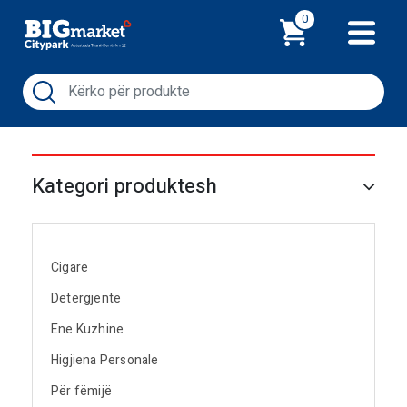
Shporta
0
Kategori produktesh
Cigare
Detergjentë
Ene Kuzhine
Higjiena Personale
Për fëmijë