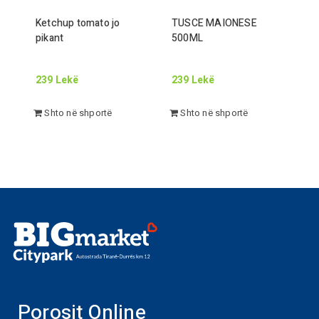
Ketchup tomato jo
TUSCE MAIONESE
pikant
500
ML
239
Lekë
239
Lekë
Shto në shportë
Shto në shportë
Porosit Online