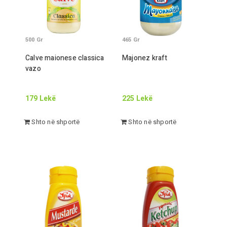
500
Gr
465
Gr
Calve maionese classica
Majonez kraft
vazo
179
Lekë
225
Lekë
Shto në shportë
Shto në shportë