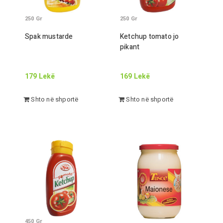
250
Gr
250
Gr
Spak mustarde
Ketchup tomato jo
pikant
179
Lekë
169
Lekë
Shto në shportë
Shto në shportë
450
Gr