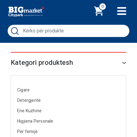
Shporta
0
Kategori produktesh
Cigare
Detergjentë
Ene Kuzhine
Higjiena Personale
Për fëmijë