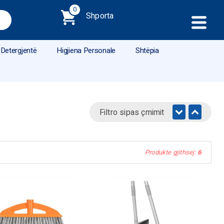
0
Shporta
Detergjentë
Higjiena Personale
Shtëpia
Filtro sipas çmimit
Produkte gjithsej:
6