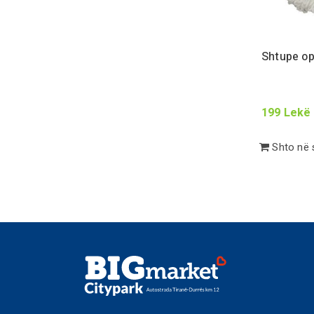
Shtupe o
199
Lekë
Shto në 