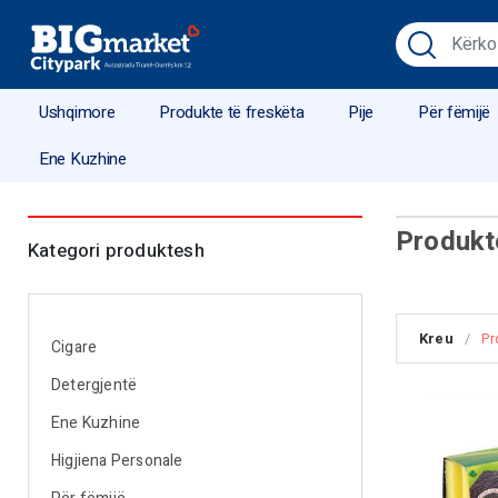
Ushqimore
Produkte të freskëta
Pije
Për fëmijë
Ene Kuzhine
Produkt
Kategori produktesh
Kreu
/
Pr
Cigare
Detergjentë
Ene Kuzhine
Higjiena Personale