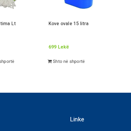
ptima
Lt
Kove ovale
15
litra
699
Lekë
shportë
Shto në shportë
Linke