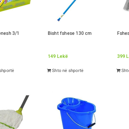
 enesh
3
/
1
Bisht fshese
130
cm
Fshes
149
Lekë
399
L
shportë
Shto në shportë
Shto