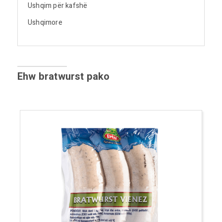
Ushqim për kafshë
Ushqimore
Ehw bratwurst pako