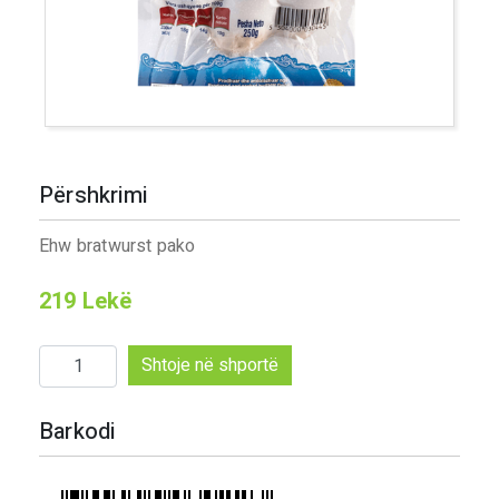
Përshkrimi
Ehw bratwurst pako
219
Lekë
Sasi
Shtoje në shportë
Ehw
bratwurst
Barkodi
pako