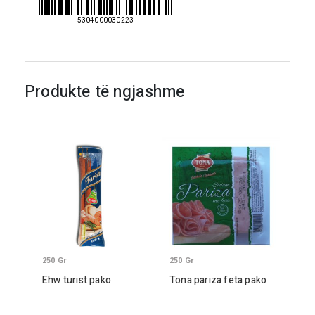
5304000030223
Produkte të ngjashme
250
Gr
250
Gr
Ehw turist pako
Tona pariza feta pako