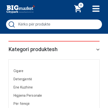
Shporta
0
Kategori produktesh
Cigare
Detergjentë
Ene Kuzhine
Higjiena Personale
Për fëmijë