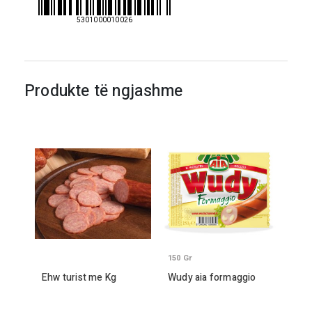
5301000010026
Produkte të ngjashme
150
Gr
Ehw turist me
Kg
Wudy aia formaggio