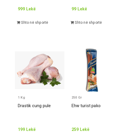
999
Lekë
99
Lekë
Shto në shportë
Shto në shportë
1
Kg
250
Gr
Drastik cung pule
Ehw turist pako
199
Lekë
259
Lekë