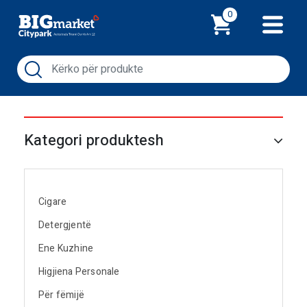
Shporta
0
Kategori produktesh
Cigare
Detergjentë
Ene Kuzhine
Higjiena Personale
Për fëmijë