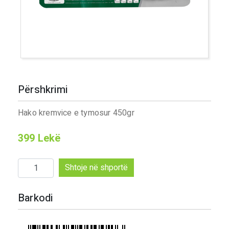
Përshkrimi
Hako kremvice e tymosur 450gr
399
Lekë
Sasi
Shtoje në shportë
Hako
kremvice
Barkodi
e
tymosur
450gr