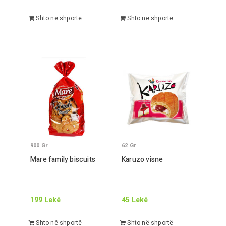
Shto në shportë
Shto në shportë
900
Gr
62
Gr
Mare family biscuits
Karuzo visne
199
Lekë
45
Lekë
Shto në shportë
Shto në shportë