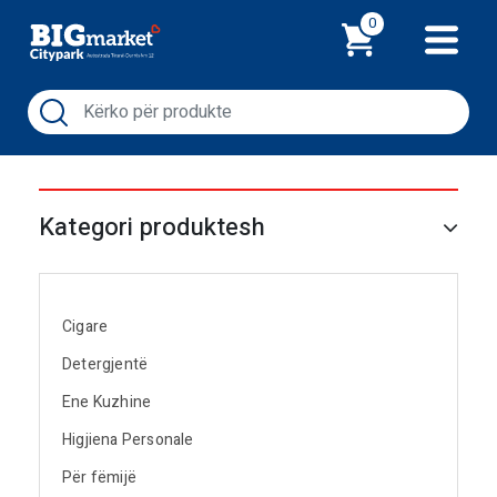
Shporta
0
Kategori produktesh
Cigare
Detergjentë
Ene Kuzhine
Higjiena Personale
Për fëmijë