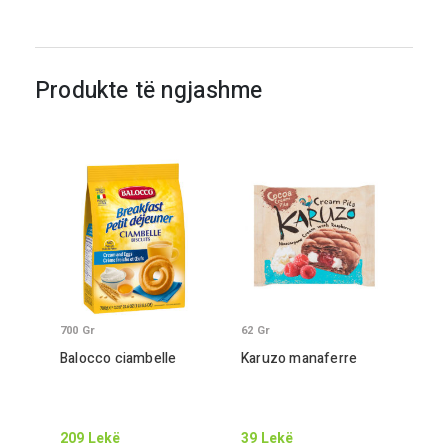
Produkte të ngjashme
700
Gr
62
Gr
Balocco ciambelle
Karuzo manaferre
209
Lekë
39
Lekë