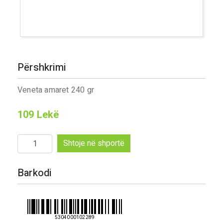
Përshkrimi
Veneta amaret 240 gr
109
Lekë
Sasi
Shtoje në shportë
Veneta
amaret
Barkodi
240
gr
5304000102289