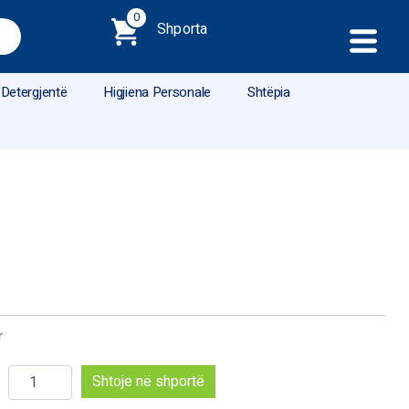
0
Shporta
Detergjentë
Higjiena Personale
Shtëpia
r
Sasi
Shtoje në shportë
Karuzo