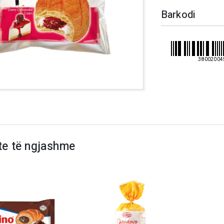
Barkodi
38002004
te të ngjashme