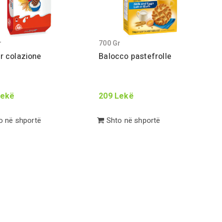
r
700
Gr
r colazione
Balocco pastefrolle
ekë
209
Lekë
 në shportë
Shto në shportë