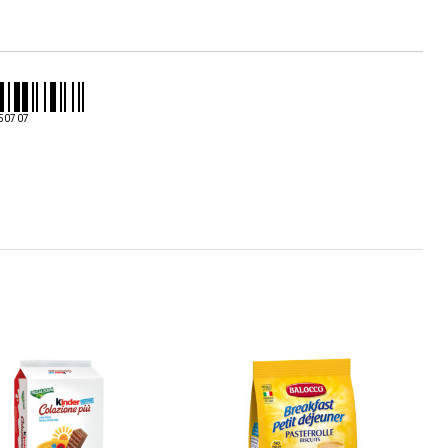
visne
62gr
50707