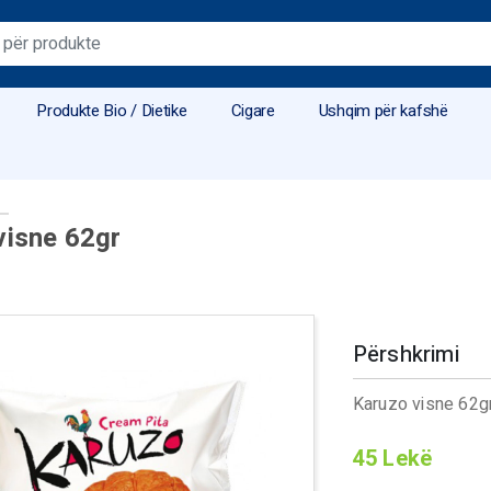
Produkte Bio / Dietike
Cigare
Ushqim për kafshë
visne 62gr
Përshkrimi
Karuzo visne 62g
45
Lekë