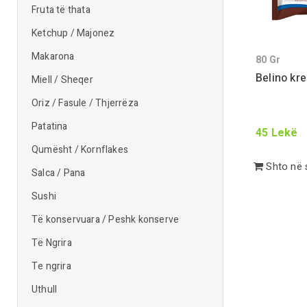
Fruta të thata
Ketchup / Majonez
Makarona
80
Gr
Belino kr
Miell / Sheqer
Oriz / Fasule / Thjerrëza
Patatina
45
Lekë
Qumësht / Kornflakes
Shto në 
Salca / Pana
Sushi
Të konservuara / Peshk konserve
Të Ngrira
Te ngrira
Uthull