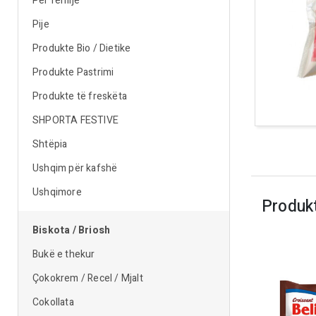
Për fëmijë
Pije
Produkte Bio / Dietike
Produkte Pastrimi
Produkte të freskëta
SHPORTA FESTIVE
Shtëpia
Ushqim për kafshë
Ushqimore
Produk
Biskota / Briosh
Bukë e thekur
Çokokrem / Recel / Mjalt
Cokollata