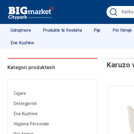
Ushqimore
Produkte të freskëta
Pije
Për fëmijë
Ene Kuzhine
Karuzo 
Kategori produktesh
Cigare
Detergjentë
Ene Kuzhine
Higjiena Personale