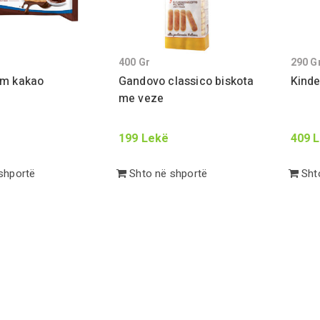
400
Gr
290
G
em kakao
Gandovo classico biskota
Kinde
me veze
199
Lekë
409
L
shportë
Shto në shportë
Shto