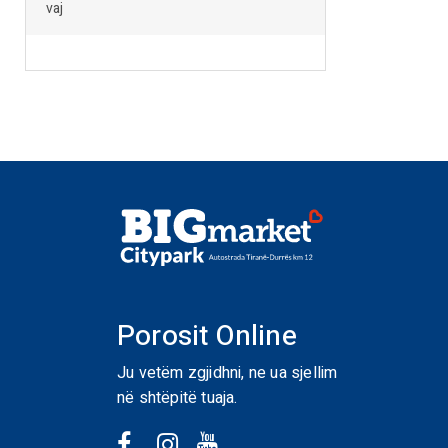
vaj
Porosit Online
Ju vetëm zgjidhni, ne ua sjellim
në shtëpitë tuaja.