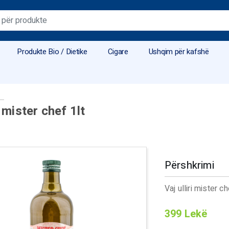
Produkte Bio / Dietike
Cigare
Ushqim për kafshë
i mister chef 1lt
Përshkrimi
Vaj ulliri mister ch
399
Lekë