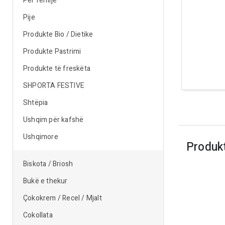
Për fëmijë
Pije
Produkte Bio / Dietike
Produkte Pastrimi
Produkte të freskëta
SHPORTA FESTIVE
Shtëpia
Ushqim për kafshë
Ushqimore
Produk
Biskota / Briosh
Bukë e thekur
Çokokrem / Recel / Mjalt
Cokollata