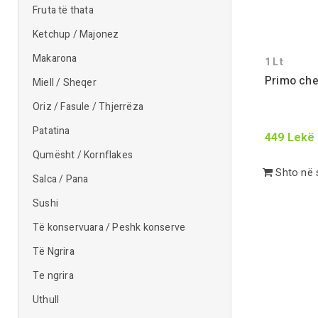
Fruta të thata
Ketchup / Majonez
Makarona
1
Lt
Primo chef
Miell / Sheqer
Oriz / Fasule / Thjerrëza
Patatina
449
Lekë
Qumësht / Kornflakes
Shto në 
Salca / Pana
Sushi
Të konservuara / Peshk konserve
Të Ngrira
Te ngrira
Uthull