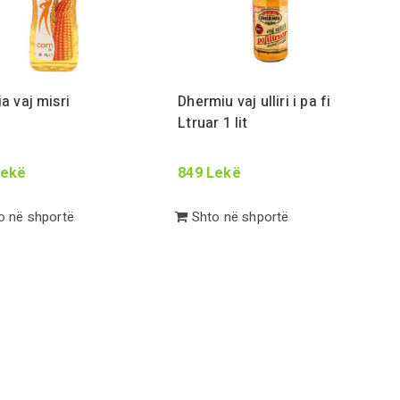
ia vaj misri
Dhermiu vaj ulliri i pa fi
Lt
ruar
1
lit
ekë
849
Lekë
 në shportë
Shto në shportë