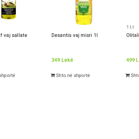
1
Lt
 vaj sallate
Desantis vaj misri
1
l
Olital
349
Lekë
499
L
shportë
Shto në shportë
Shto