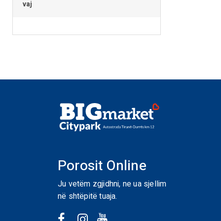
vaj
Porosit Online
Ju vetëm zgjidhni, ne ua sjellim
në shtëpitë tuaja.