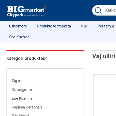
Ushqimore
Produkte të freskëta
Pije
Për fëmijë
Ene Kuzhine
Vaj ullir
Kategori produktesh
Cigare
Detergjentë
Ene Kuzhine
Higjiena Personale