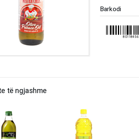
Barkodi
80118456
te të ngjashme