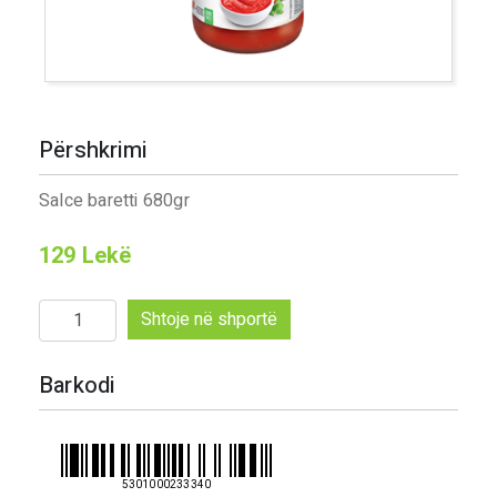
Përshkrimi
Salce baretti 680gr
129
Lekë
Sasi
Shtoje në shportë
Salce
baretti
Barkodi
680gr
5301000233340