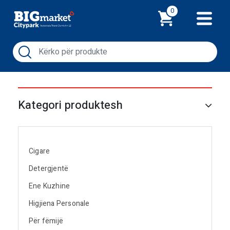
Shporta
0
Kategori produktesh
Cigare
Detergjentë
Ene Kuzhine
Higjiena Personale
Për fëmijë