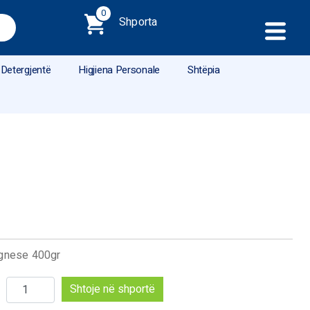
0
Shporta
Detergjentë
Higjiena Personale
Shtëpia
ognese 400gr
Sasi
Shtoje në shportë
Barilla