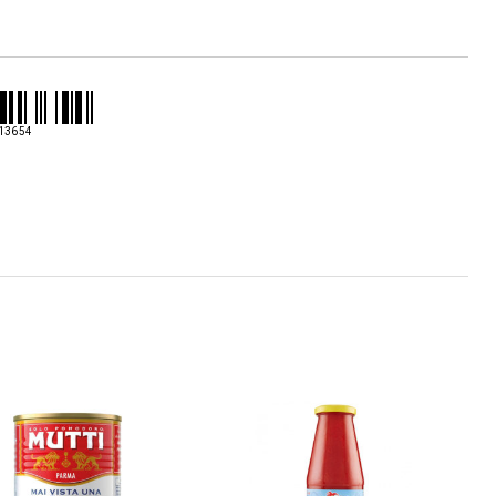
salce
bolognese
400gr
13654