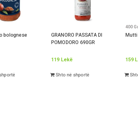
400
G
o bolognese
GRANORO PASSATA DI
Mutti
POMODORO
690
GR
119
Lekë
159
L
shportë
Shto në shportë
Shto