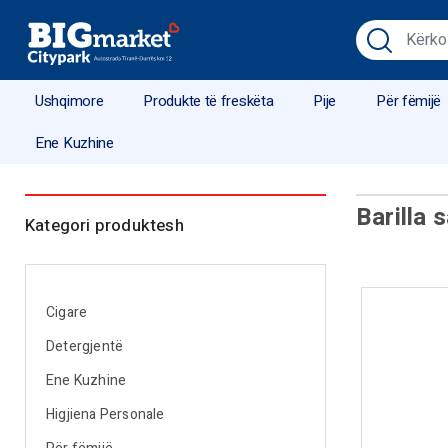
Ushqimore
Produkte të freskëta
Pije
Për fëmijë
Ene Kuzhine
Barilla 
Kategori produktesh
Cigare
Detergjentë
Ene Kuzhine
Higjiena Personale