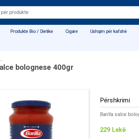
Produkte Bio / Dietike
Cigare
Ushqim për kafshë
salce bolognese 400gr
Përshkrimi
Barilla salce bol
229
Lekë