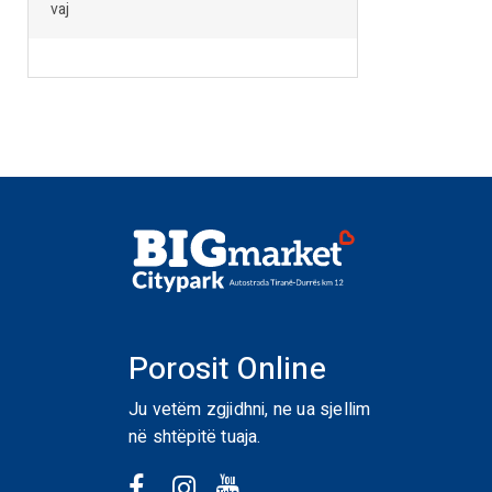
vaj
Porosit Online
Ju vetëm zgjidhni, ne ua sjellim
në shtëpitë tuaja.