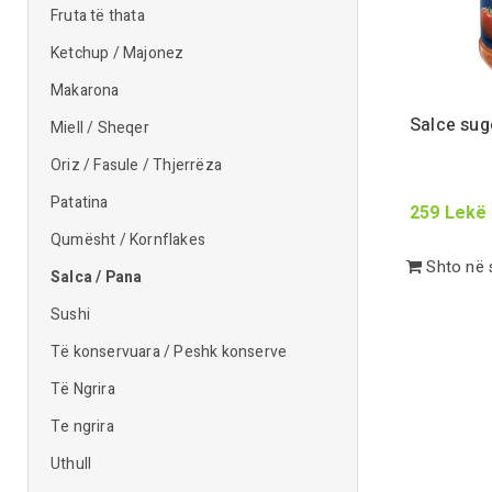
Fruta të thata
Ketchup / Majonez
Makarona
Salce sug
Miell / Sheqer
Oriz / Fasule / Thjerrëza
Patatina
259
Lekë
Qumësht / Kornflakes
Shto në 
Salca / Pana
Sushi
Të konservuara / Peshk konserve
Të Ngrira
Te ngrira
Uthull