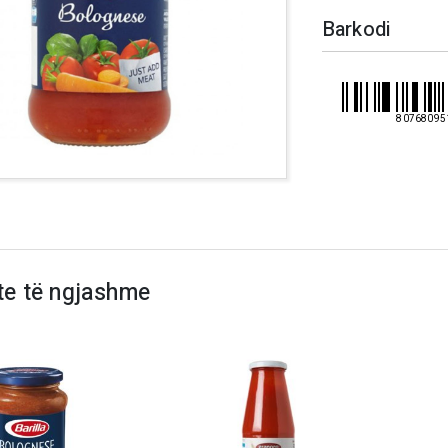
Barkodi
80768095
te të ngjashme