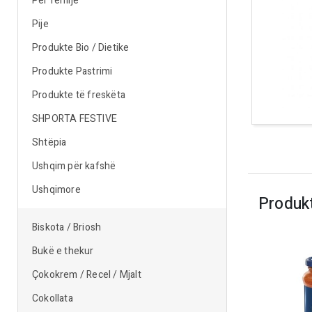
Për fëmijë
Pije
Produkte Bio / Dietike
Produkte Pastrimi
Produkte të freskëta
SHPORTA FESTIVE
Shtëpia
Ushqim për kafshë
Ushqimore
Produk
Biskota / Briosh
Bukë e thekur
Çokokrem / Recel / Mjalt
Cokollata