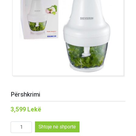
Përshkrimi
3,599
Lekë
Sasi
Shtoje në shportë
Preres