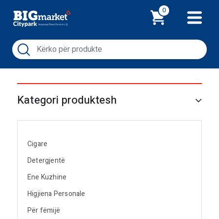
Shporta
0
Kategori produktesh
Cigare
Detergjentë
Ene Kuzhine
Higjiena Personale
Për fëmijë