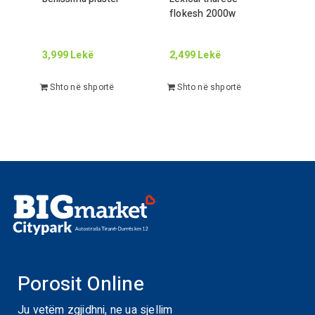
flokesh
2000
w
3,999
Lekë
2,499
Lekë
Shto në shportë
Shto në shportë
Porosit Online
Ju vetëm zgjidhni, ne ua sjellim