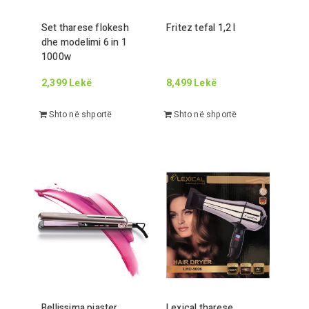
Set tharese flokesh
Fritez tefal
1,2
l
dhe modelimi
6
in
1
1000
w
2,399
Lekë
8,499
Lekë
Shto në shportë
Shto në shportë
Bellissima piaster
Lexical tharese