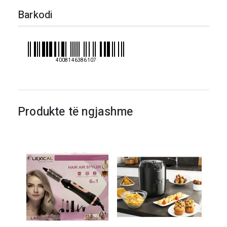
universal
Barkodi
Iskra
4008146386107
Produkte të ngjashme