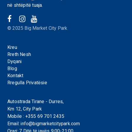
në shtëpitë tuaja.
© 2025 Big Market City Park
Kreu
Rreth Nesh
Dyqani
Blog
Kontakt
Rregulla Privatësie
Autostrada Tirane - Durres,
Km 12, City Park
Mobile :
+355 69 701 2435
Email:
info@bigmarketcitypark.com
Orari: 7 Ditë të javës 9:00-21:00