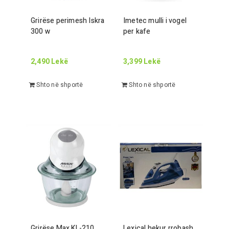
Grirëse perimesh Iskra
Imetec mulli i vogel
300
w
per kafe
2,490
Lekë
3,399
Lekë
Shto në shportë
Shto në shportë
Grirëse Max KL-
210
Lexical hekur rrobash