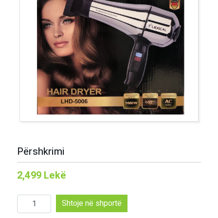
Përshkrimi
2,499
Lekë
Sasi
Shtoje në shportë
Lexical