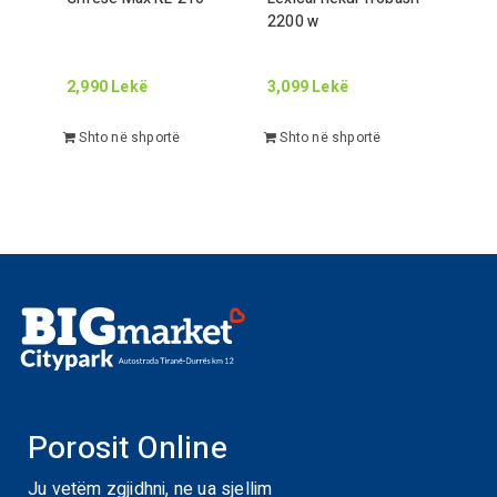
2200
w
2,990
Lekë
3,099
Lekë
Shto në shportë
Shto në shportë
Porosit Online
Ju vetëm zgjidhni, ne ua sjellim