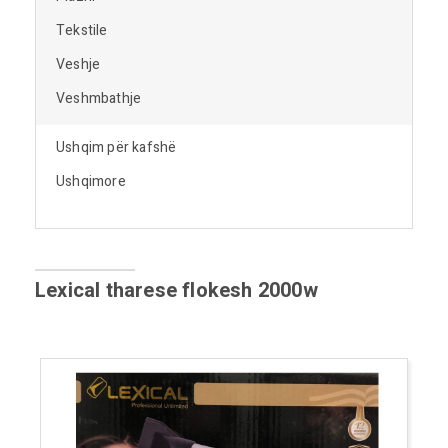
Tekstile
Veshje
Veshmbathje
Ushqim për kafshë
Ushqimore
Lexical tharese flokesh 2000w