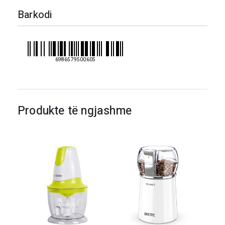
tharese
Barkodi
flokesh
2000w
6986579500605
Produkte të ngjashme