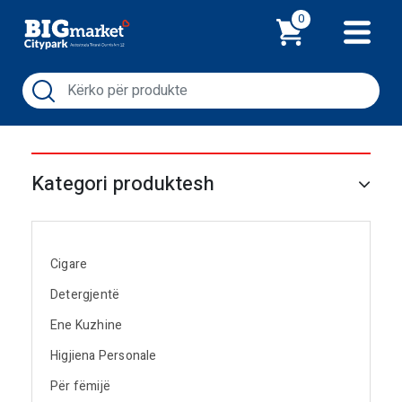
Shporta
0
Kategori produktesh
Cigare
Detergjentë
Ene Kuzhine
Higjiena Personale
Për fëmijë