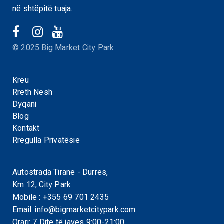
në shtëpitë tuaja.
© 2025 Big Market City Park
Kreu
Rreth Nesh
Dyqani
Blog
Kontakt
Rregulla Privatësie
Autostrada Tirane - Durres,
Km 12, City Park
Mobile :
+355 69 701 2435
Email:
info@bigmarketcitypark.com
Orari: 7 Ditë të javës 9:00-21:00