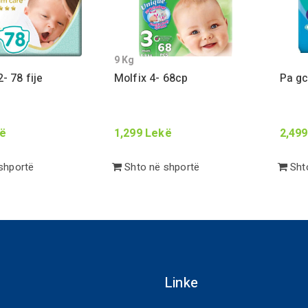
9
Kg
2
-
78
fije
Molfix
4
-
68
cp
Pa gc
ë
1,299
Lekë
2,499
shportë
Shto në shportë
Shto
Linke