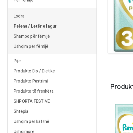
Për fëmijë
Lodra
Pelena / Letër e lagur
Shampo për fëmijë
Ushqim për fëmijë
Pije
Produkte Bio / Dietike
Produkte Pastrimi
Produk
Produkte të freskëta
SHPORTA FESTIVE
Shtëpia
Ushqim për kafshë
Ushqimore