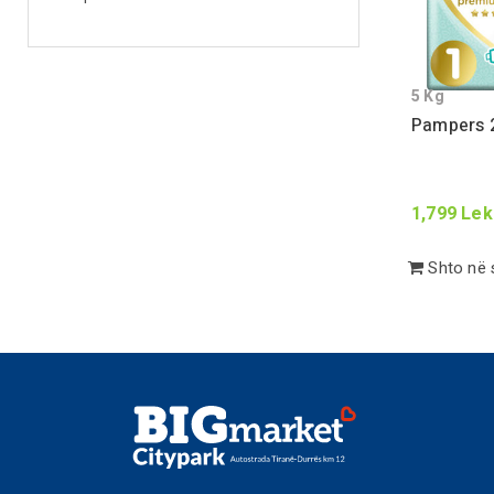
5
Kg
Pampers
1,799
Lek
Shto në 