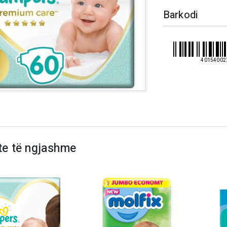
Barkodi
40154002
te të ngjashme