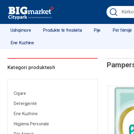
Ushqimore
Produkte të freskëta
Pije
Për fëmijë
Ene Kuzhine
Pampers
Kategori produktesh
Cigare
Detergjentë
Ene Kuzhine
Higjiena Personale