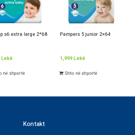
p s
6
extra large
2
*
68
Pampers
5
junior
2
×
64
Lekë
1,999
Lekë
 në shportë
Shto në shportë
Kontakt