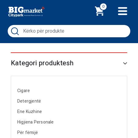
Shporta
0
Kategori produktesh
Cigare
Detergjentë
Ene Kuzhine
Higjiena Personale
Për fëmijë