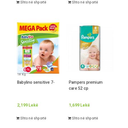
Shto në shportë
Shto në shportë
18
Kg
Babylino sensitive
7
-
Pampers premium
care
52
cp
2,199
Lekë
1,699
Lekë
Shto në shportë
Shto në shportë