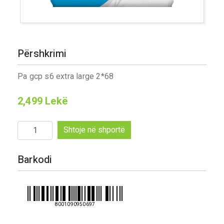
Përshkrimi
Pa gcp s6 extra large 2*68
2,499
Lekë
Sasi
Shtoje në shportë
Pa
gcp
Barkodi
s6
extra
large
2*68
8001090950697