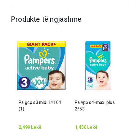
Produkte të ngjashme
Pa gcp s
3
midi
1
×
104
Pa vpp s
4
+maxi plus
(
1
)
2
*
53
2,499
Lekë
1,450
Lekë