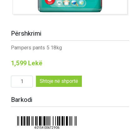
Përshkrimi
Pampers pants 5 18kg
1,599
Lekë
Sasi
Shtoje në shportë
Pampers
pants
Barkodi
5
18kg
4015400672906