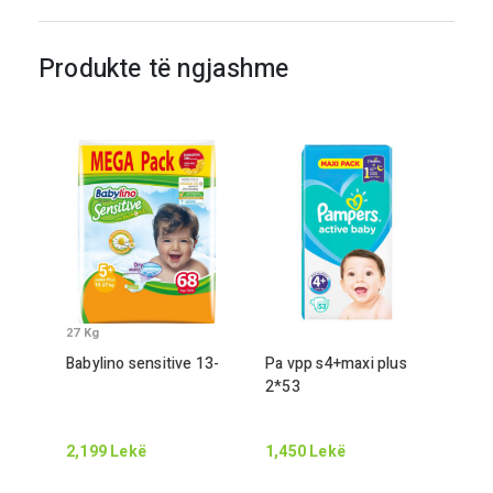
Produkte të ngjashme
27
Kg
Babylino sensitive
13
-
Pa vpp s
4
+maxi plus
2
*
53
2,199
Lekë
1,450
Lekë