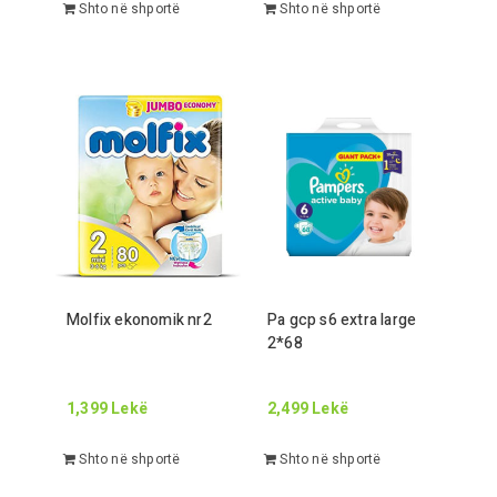
Shto në shportë
Shto në shportë
Molfix ekonomik nr
2
Pa gcp s
6
extra large
2
*
68
1,399
Lekë
2,499
Lekë
Shto në shportë
Shto në shportë