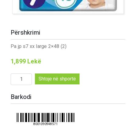
Përshkrimi
Pa jp s7 xx large 2×48 (2)
1,899
Lekë
Sasi
Shtoje në shportë
Pa
jp
Barkodi
s7
xx
large
2x48
8001090948571
(2)