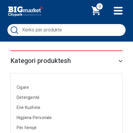
Shporta
0
Kategori produktesh
Cigare
Detergjentë
Ene Kuzhine
Higjiena Personale
Për fëmijë