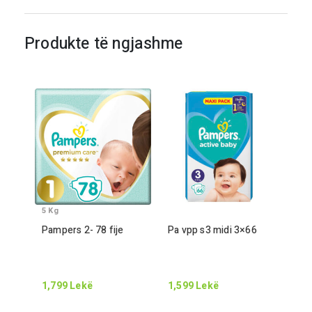
Produkte të ngjashme
5
Kg
Pampers
2
-
78
fije
Pa vpp s
3
midi
3
×
66
1,799
Lekë
1,599
Lekë