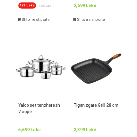
2,699
Lekë
129
Lekë
159
Lekë
Shto në shportë
Shto në shportë
Yalco set tenxheresh
Tigan zgare
Gr
ill
28
cm
7
cope
5,699
Lekë
2,399
Lekë