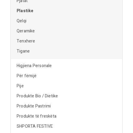
Pjatat
Plastike
Qelqi
Qeramike
Tenxhere
Tigane
Higjiena Personale
Për fëmijë
Pije
Produkte Bio / Dietike
Produkte Pastrimi
Produkte të freskëta
SHPORTA FESTIVE