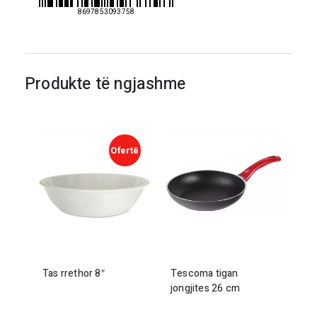
8697853093758
Produkte të ngjashme
Tas rrethor
8
″
Tescoma tigan
jongjites
26
cm