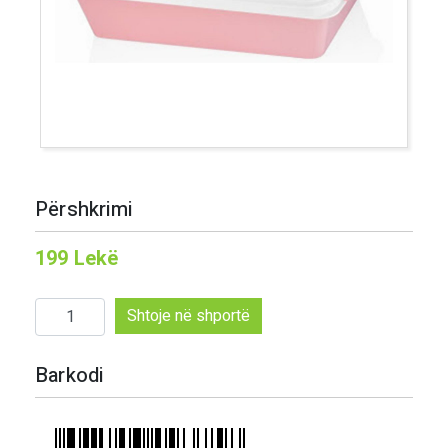
Përshkrimi
199
Lekë
Sasi
Shtoje në shportë
Mbajtese
ushqimi
Barkodi
smart