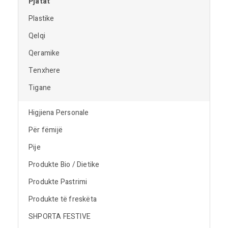
Pjatat
Plastike
Qelqi
Qeramike
Tenxhere
Tigane
Higjiena Personale
Për fëmijë
Pije
Produkte Bio / Dietike
Produkte Pastrimi
Produkte të freskëta
SHPORTA FESTIVE