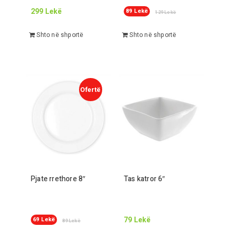
299
Lekë
89
Lekë
129
Lekë
Shto në shportë
Shto në shportë
Pjate rrethore
8
″
Tas katror
6
″
79
Lekë
69
Lekë
89
Lekë