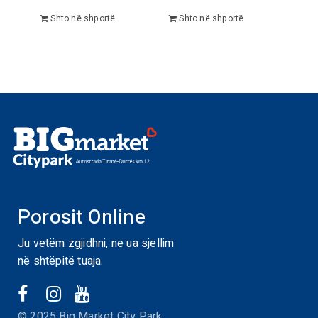
Shto në shportë
Shto në shportë
Porosit Online
Ju vetëm zgjidhni, ne ua sjellim
në shtëpitë tuaja.
© 2025 Big Market City Park