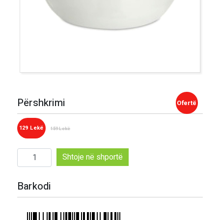
Përshkrimi
129
Lekë
159
Lekë
Sasi
Shtoje në shportë
Tas
rrethor
Barkodi
8"