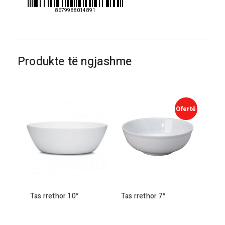
8679988014891
Produkte të ngjashme
Tas rrethor
10
″
Tas rrethor
7
″