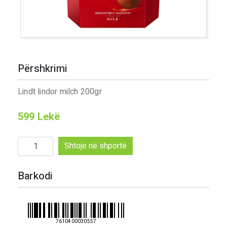
Përshkrimi
Lindt lindor milch 200gr
599
Lekë
Sasi
Shtoje në shportë
Lindt
lindor
Barkodi
milch
200gr
7610400030557