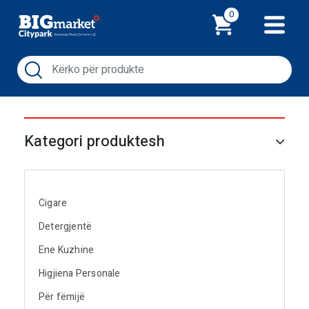
Shporta
0
Kategori produktesh
Cigare
Detergjentë
Ene Kuzhine
Higjiena Personale
Për fëmijë