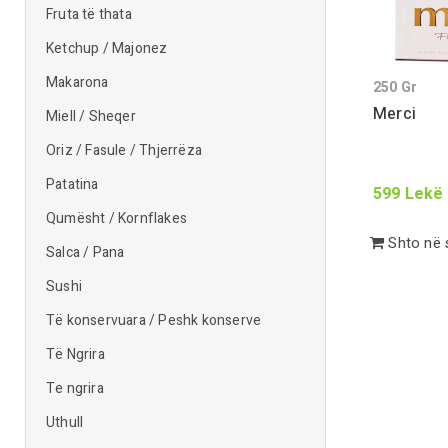
Fruta të thata
Ketchup / Majonez
Makarona
250
Gr
Merci
Miell / Sheqer
Oriz / Fasule / Thjerrëza
Patatina
599
Lekë
Qumësht / Kornflakes
Shto në 
Salca / Pana
Sushi
Të konservuara / Peshk konserve
Të Ngrira
Te ngrira
Uthull