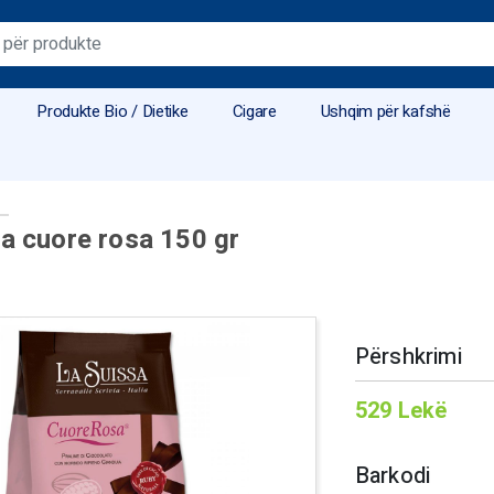
Produkte Bio / Dietike
Cigare
Ushqim për kafshë
a cuore rosa 150 gr
Përshkrimi
529
Lekë
Barkodi