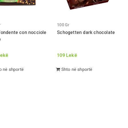
r
100
Gr
fondente con nocciole
Schogetten dark chocolate
e
ekë
109
Lekë
 në shportë
Shto në shportë