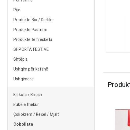
Për fëmijë
Pije
Produkte Bio / Dietike
Produkte Pastrimi
Produkte të freskëta
SHPORTA FESTIVE
Shtëpia
Ushqim për kafshë
Ushqimore
Produk
Biskota / Briosh
Bukë e thekur
Çokokrem / Recel / Mjalt
Cokollata