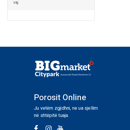
vaj
Porosit Online
Ju vetëm zgjidhni, ne ua sjellim
në shtëpitë tuaja.