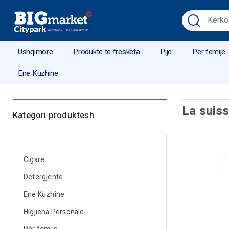
Ushqimore
Produkte të freskëta
Pije
Për fëmijë
Ene Kuzhine
La suiss
Kategori produktesh
Cigare
Detergjentë
Ene Kuzhine
Higjiena Personale