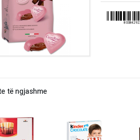
80084292
te të ngjashme