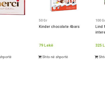
50
Gr
100
G
Kinder chocolate
4
bars
Lind 
inter
79
Lekë
325
L
shportë
Shto në shportë
Shto