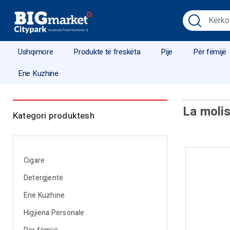
Ushqimore
Produkte të freskëta
Pije
Për fëmijë
Ene Kuzhine
La moli
Kategori produktesh
Cigare
Detergjentë
Ene Kuzhine
Higjiena Personale