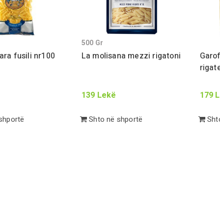
500
Gr
ra fusili nr
100
La molisana mezzi rigatoni
Garo
rigat
139
Lekë
179
L
shportë
Shto në shportë
Shto