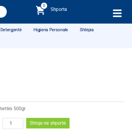
0
Shporta
Detergjentë
Higjiena Personale
Shtëpia
ettini 500gr
Sasi
Shtoje në shportë
La