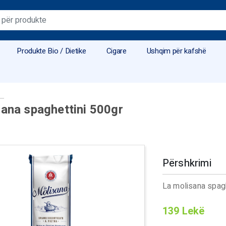
Produkte Bio / Dietike
Cigare
Ushqim për kafshë
sana spaghettini 500gr
Përshkrimi
La molisana spagh
139
Lekë