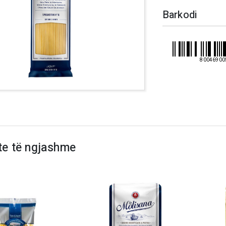
Barkodi
80046900
te të ngjashme