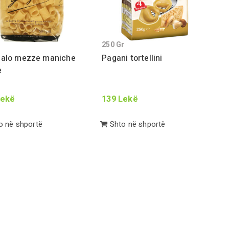
250
Gr
falo mezze maniche
Pagani tortellini
e
ekë
139
Lekë
 në shportë
Shto në shportë