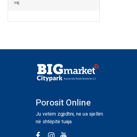
vaj
Porosit Online
Ju vetëm zgjidhni, ne ua sjellim
në shtëpitë tuaja.