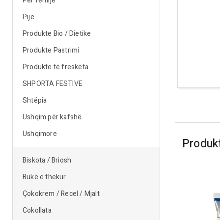
Për fëmijë
Pije
Produkte Bio / Dietike
Produkte Pastrimi
Produkte të freskëta
SHPORTA FESTIVE
Shtëpia
Ushqim për kafshë
Ushqimore
Produk
Biskota / Briosh
Bukë e thekur
Çokokrem / Recel / Mjalt
Cokollata