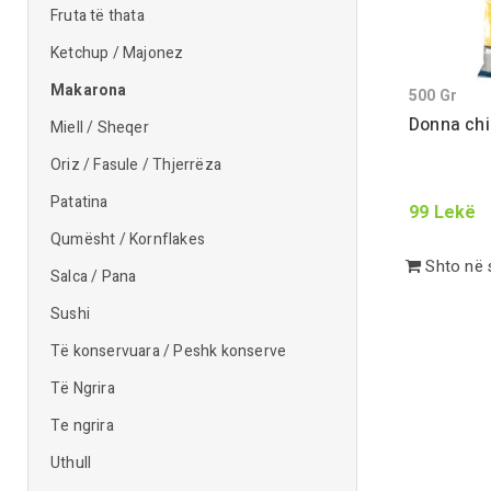
Fruta të thata
Ketchup / Majonez
Makarona
500
Gr
Donna chia
Miell / Sheqer
Oriz / Fasule / Thjerrëza
Patatina
99
Lekë
Qumësht / Kornflakes
Shto në 
Salca / Pana
Sushi
Të konservuara / Peshk konserve
Të Ngrira
Te ngrira
Uthull