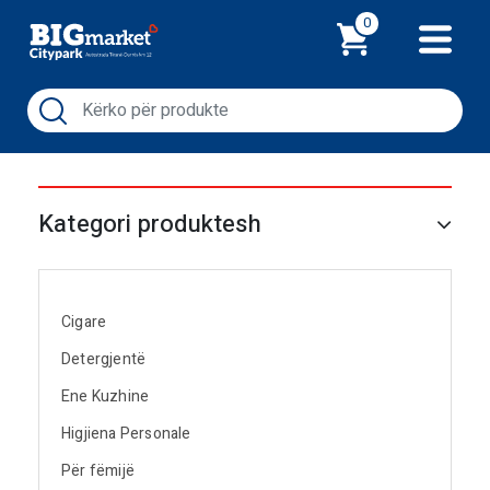
Shporta
0
Kategori produktesh
Cigare
Detergjentë
Ene Kuzhine
Higjiena Personale
Për fëmijë