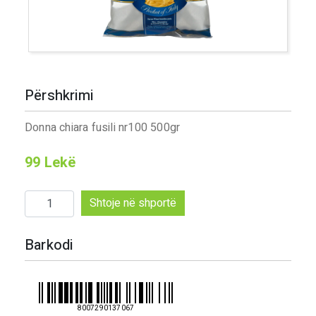
Përshkrimi
Donna chiara fusili nr100 500gr
99
Lekë
Sasi
Shtoje në shportë
Donna
chiara
Barkodi
fusili
nr100
500gr
8007290137067