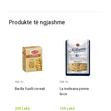
Produkte të ngjashme
400
Gr
500
Gr
Barilla fusilli cereali
La molisana penne
lisce
229
Lekë
139
Lekë