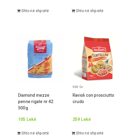
Shto në shportë
Shto në shportë
500
Gr
Diamond mezze
Ravioli con prosciutto
penne rigate nr
42
crudo
500
g
105
Lekë
259
Lekë
Shto në shportë
Shto në shportë