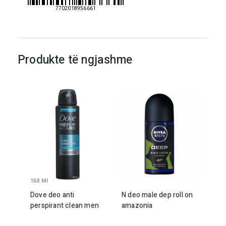
7702018956661
Produkte të ngjashme
150
Ml
Dove deo anti
N deo male dep roll on
perspirant clean men
amazonia