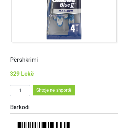
Përshkrimi
329
Lekë
Sasi
Shtoje në shportë
GILLETE
BLUE
Barkodi
MAXB4