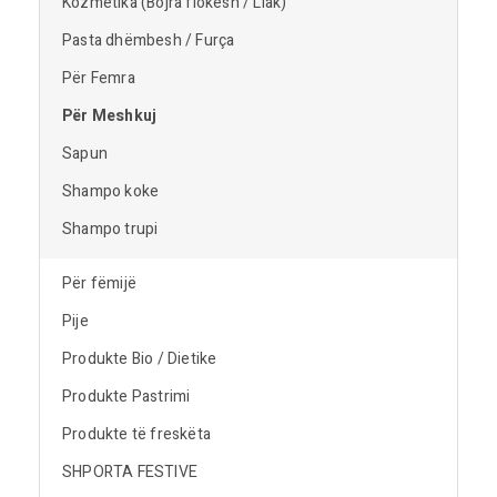
Kozmetika (Bojra flokësh / Llak)
Pasta dhëmbesh / Furça
Për Femra
Për Meshkuj
Sapun
Shampo koke
Shampo trupi
Për fëmijë
Pije
Produkte Bio / Dietike
Produkte Pastrimi
Produkte të freskëta
SHPORTA FESTIVE