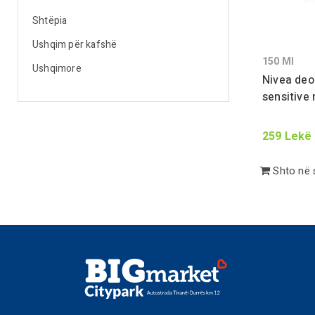
Shtëpia
Ushqim për kafshë
150
Ml
Ushqimore
Nivea deo
sensitive
259
Lekë
Shto në 