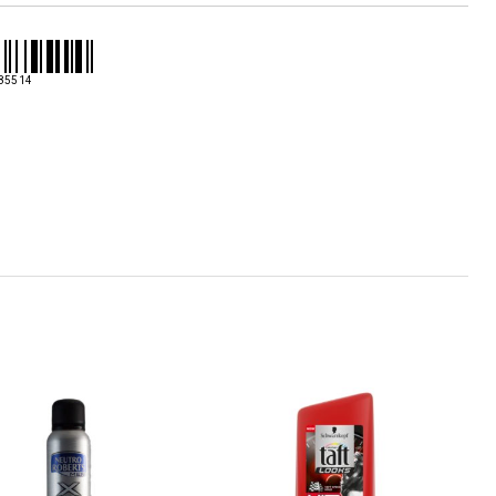
X4
85514