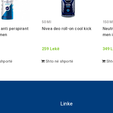
50
Ml
150
M
 anti perspirant
Nivea deo roll-on cool kick
Neutr
 men
men i
259
Lekë
349
L
shportë
Shto në shportë
Shto
Linke