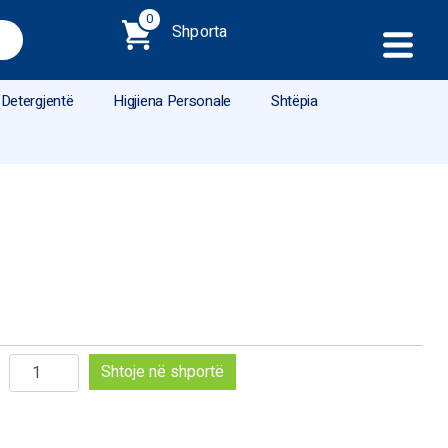
0
Shporta
Detergjentë
Higjiena Personale
Shtëpia
Sasi
Shtoje në shportë
GILLETE
FUSION
PROGLIDE