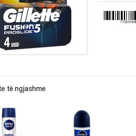
77020180
te të ngjashme