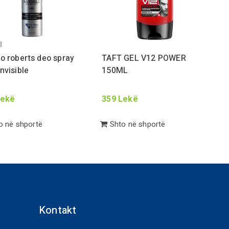
l
o roberts deo spray
TAFT GEL V
12
POWER
nvisible
150
ML
ekë
359
Lekë
 në shportë
Shto në shportë
Kontakt