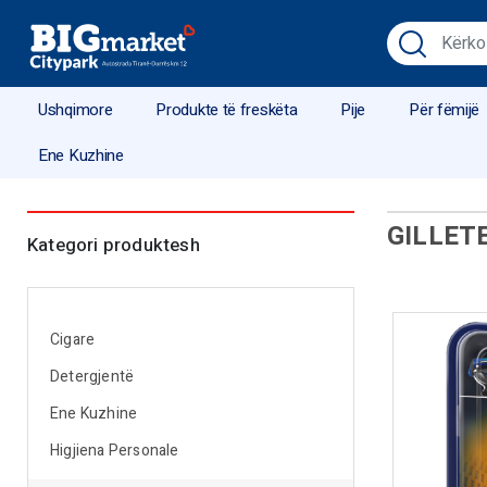
Ushqimore
Produkte të freskëta
Pije
Për fëmijë
Ene Kuzhine
GILLET
Kategori produktesh
Cigare
Detergjentë
Ene Kuzhine
Higjiena Personale