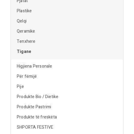
Pjatat
Plastike
Qelqi
Qeramike
Tenxhere
Tigane
Higjiena Personale
Për fëmijë
Pije
Produkte Bio / Dietike
Produkte Pastrimi
Produkte të freskëta
SHPORTA FESTIVE