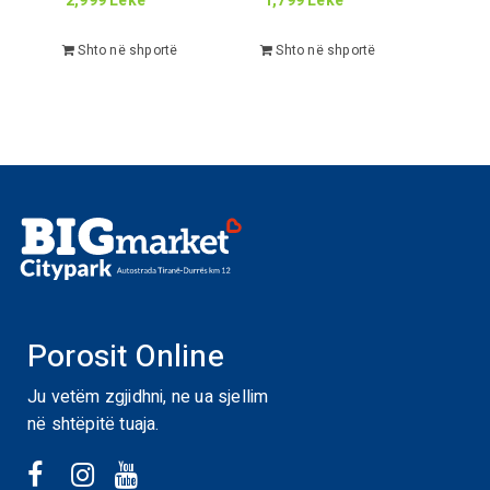
2,999
Lekë
1,799
Lekë
Shto në shportë
Shto në shportë
Porosit Online
Ju vetëm zgjidhni, ne ua sjellim
në shtëpitë tuaja.