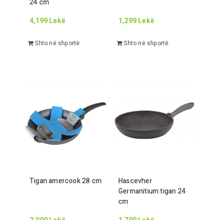
24
cm
4,199
Lekë
1,299
Lekë
Shto në shportë
Shto në shportë
Tigan amercook
28
cm
Hascevher
Germanitium tigan
24
cm