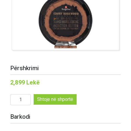
Përshkrimi
2,899
Lekë
Sasi
Shtoje në shportë
Berlinger
haus
Barkodi
tigan
grill