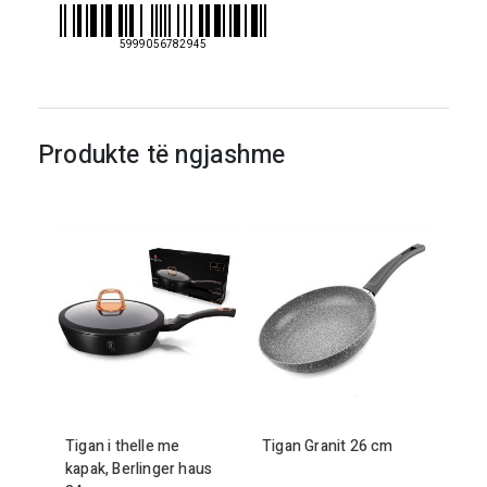
28
cm+
5999056782945
mbrojtesen
Produkte të ngjashme
Tigan i thelle me
Tigan
Gr
anit
26
cm
kapak, Berlinger haus