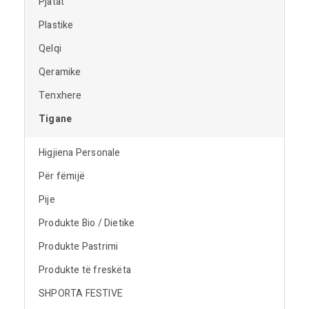
Pjatat
Plastike
Qelqi
Qeramike
Tenxhere
Tigane
Higjiena Personale
Për fëmijë
Pije
Produkte Bio / Dietike
Produkte Pastrimi
Produkte të freskëta
SHPORTA FESTIVE