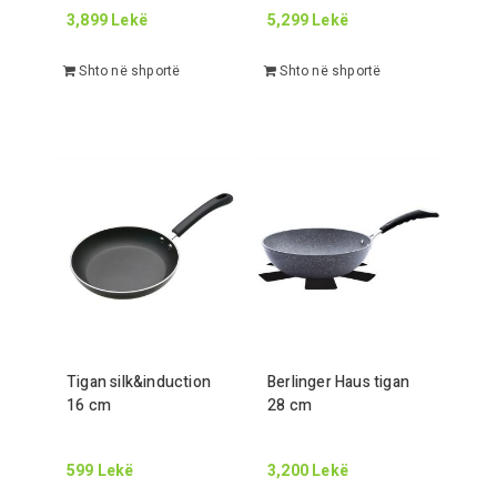
3,899
Lekë
5,299
Lekë
Shto në shportë
Shto në shportë
Tigan silk&induction
Berlinger Haus tigan
16
cm
28
cm
599
Lekë
3,200
Lekë