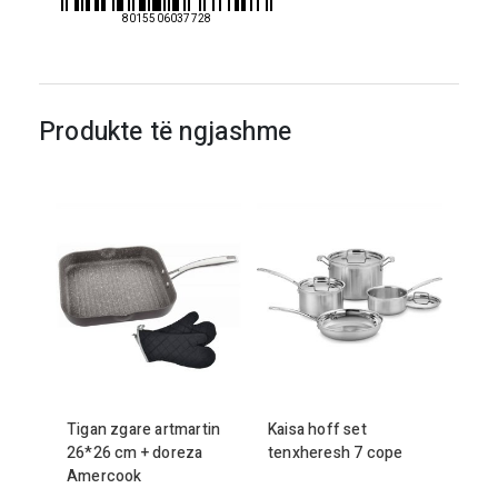
8015506037728
Produkte të ngjashme
Tigan zgare artmartin
Kaisa hoff set
26
*
26
cm + doreza
tenxheresh
7
cope
Amercook