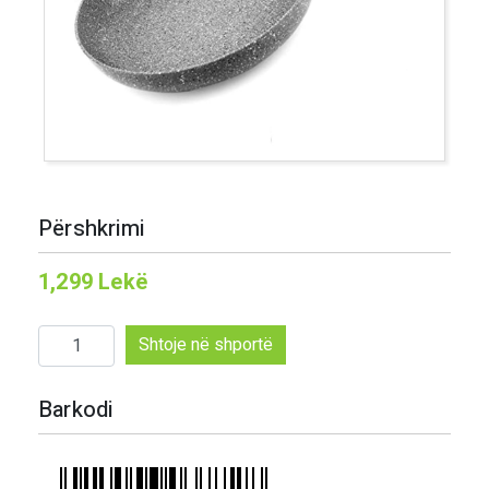
Përshkrimi
1,299
Lekë
Sasi
Shtoje në shportë
Tigan
granit
Barkodi
26
cm