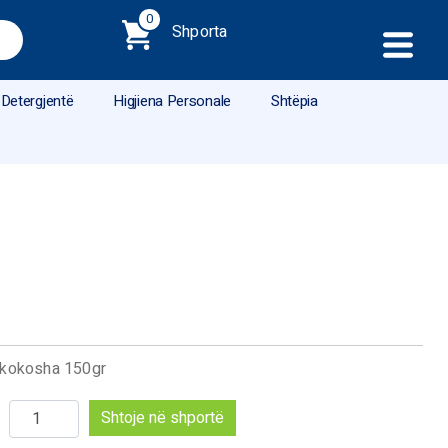
0
Shporta
Detergjentë
Higjiena Personale
Shtëpia
r kokosha 150gr
Sasi
Shtoje në shportë
Alegria