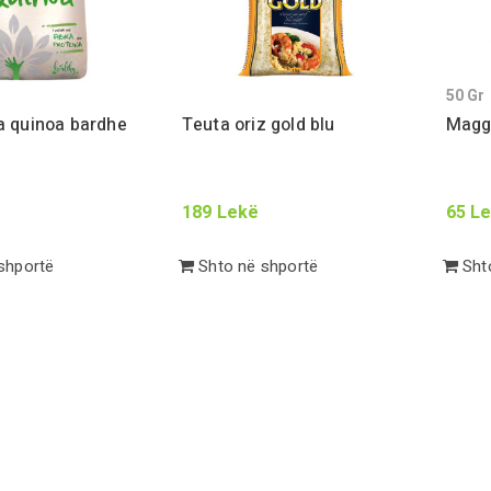
50
Gr
a quinoa bardhe
Teuta oriz gold blu
Magg
189
Lekë
65
Le
shportë
Shto në shportë
Shto