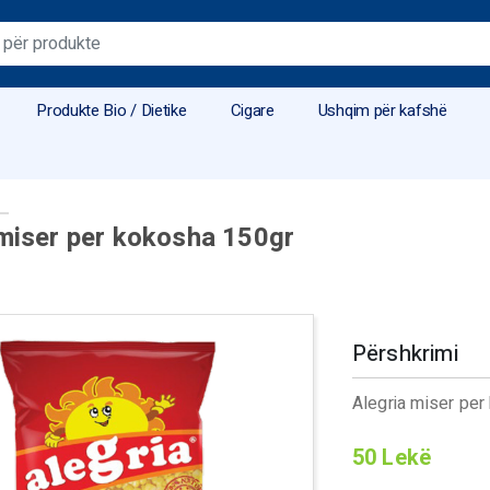
Produkte Bio / Dietike
Cigare
Ushqim për kafshë
 miser per kokosha 150gr
Përshkrimi
Alegria miser pe
50
Lekë