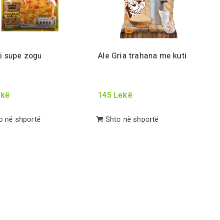
i supe zogu
Ale
Gr
ia trahana me kuti
kë
145
Lekë
 në shportë
Shto në shportë