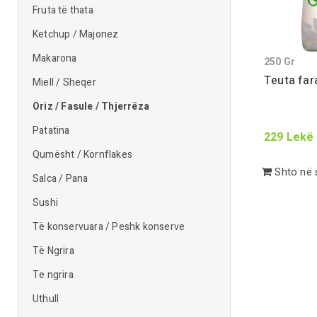
Fruta të thata
Ketchup / Majonez
Makarona
250
Gr
Teuta far
Miell / Sheqer
Oriz / Fasule / Thjerrëza
Patatina
229
Lekë
Qumësht / Kornflakes
Shto në 
Salca / Pana
Sushi
Të konservuara / Peshk konserve
Të Ngrira
Te ngrira
Uthull