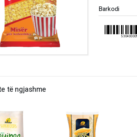
Barkodi
53040000
te të ngjashme