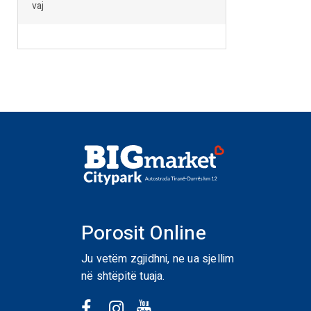
vaj
Porosit Online
Ju vetëm zgjidhni, ne ua sjellim
në shtëpitë tuaja.