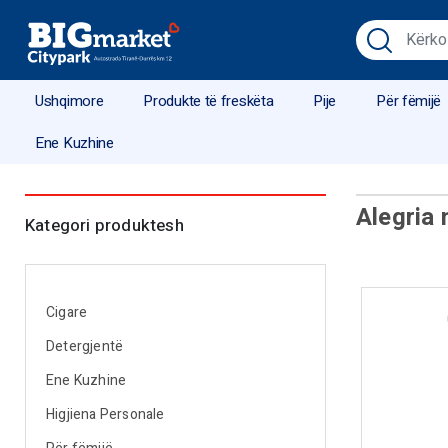
Ushqimore
Produkte të freskëta
Pije
Për fëmijë
Ene Kuzhine
Alegria
Kategori produktesh
Cigare
Detergjentë
Ene Kuzhine
Higjiena Personale