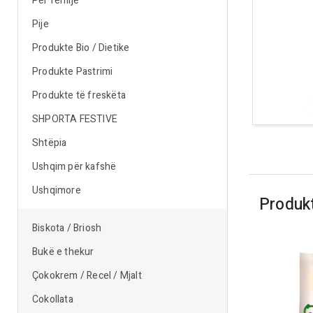
Për fëmijë
Pije
Produkte Bio / Dietike
Produkte Pastrimi
Produkte të freskëta
SHPORTA FESTIVE
Shtëpia
Ushqim për kafshë
Ushqimore
Produk
Biskota / Briosh
Bukë e thekur
Çokokrem / Recel / Mjalt
Cokollata