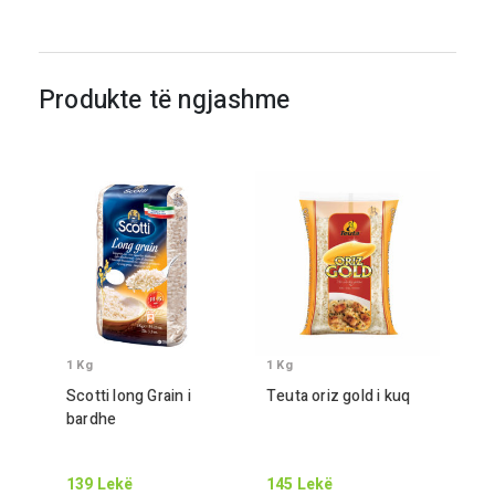
Produkte të ngjashme
1
Kg
1
Kg
Scotti long
Gr
ain i
Teuta oriz gold i kuq
bardhe
139
Lekë
145
Lekë