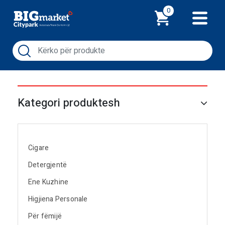
Shporta
0
Kategori produktesh
Cigare
Detergjentë
Ene Kuzhine
Higjiena Personale
Për fëmijë