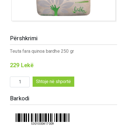
Përshkrimi
Teuta fara quinoa bardhe 250 gr
229
Lekë
Sasi
Shtoje në shportë
Teuta
fara
Barkodi
quinoa
bardhe
250
gr
5301000417009