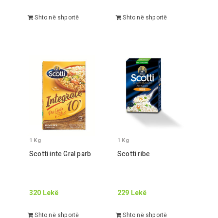
Shto në shportë
Shto në shportë
1
Kg
1
Kg
Scotti inte
Gr
al parb
Scotti ribe
320
Lekë
229
Lekë
Shto në shportë
Shto në shportë