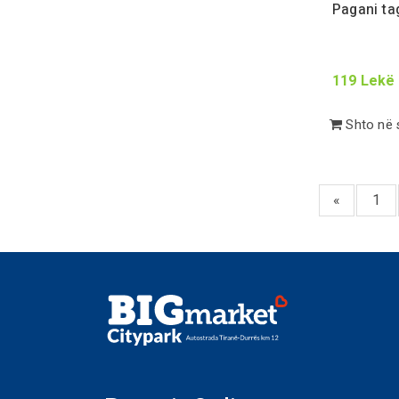
Pagani tag
119
Lekë
Shto në 
«
1