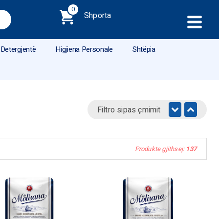
0
Shporta
Detergjentë
Higjiena Personale
Shtëpia
Filtro sipas çmimit
Produkte gjithsej:
137