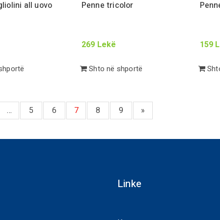
liolini all uovo
Penne tricolor
Penne
269
Lekë
159
L
shportë
Shto në shportë
Shto
…
5
6
7
8
9
»
Linke