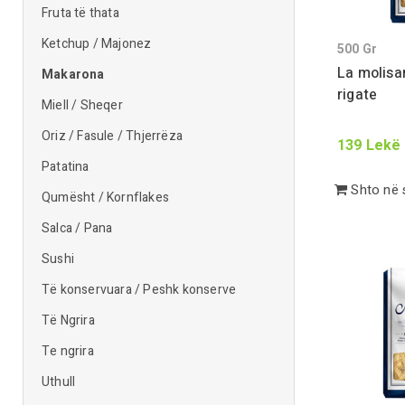
Fruta të thata
Ketchup / Majonez
500
Gr
La molisa
Makarona
rigate
Miell / Sheqer
Oriz / Fasule / Thjerrëza
139
Lekë
Patatina
Shto në 
Qumësht / Kornflakes
Salca / Pana
Sushi
Të konservuara / Peshk konserve
Të Ngrira
Te ngrira
Uthull