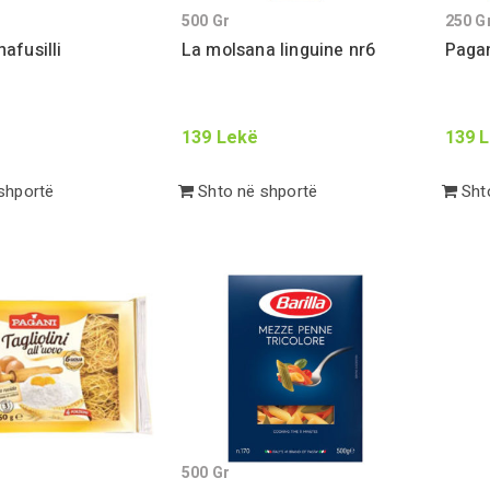
500
Gr
250
G
afusilli
La molsana linguine nr
6
Pagan
139
Lekë
139
L
shportë
Shto në shportë
Shto
500
Gr