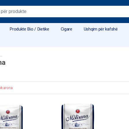
Produkte Bio / Dietike
Cigare
Ushqim për kafshë
na
karona