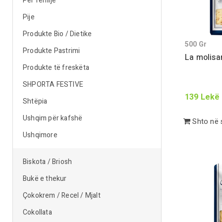
Për fëmijë
Pije
Produkte Bio / Dietike
500
Gr
Produkte Pastrimi
La molisa
Produkte të freskëta
SHPORTA FESTIVE
139
Lekë
Shtëpia
Ushqim për kafshë
Shto në 
Ushqimore
Biskota / Briosh
Bukë e thekur
Çokokrem / Recel / Mjalt
Cokollata