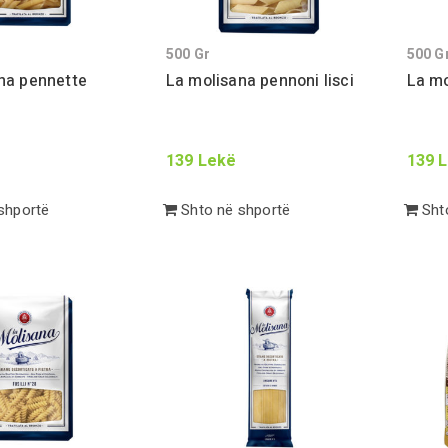
500
Gr
500
G
na pennette
La molisana pennoni lisci
La mo
139
Lekë
139
L
shportë
Shto në shportë
Shto