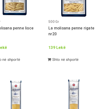
r
500
Gr
lisana penne lisce
La molisana penne rigate
nr
20
ekë
139
Lekë
 në shportë
Shto në shportë