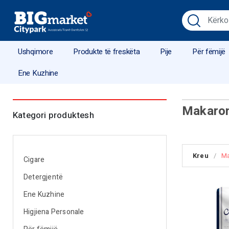
Ushqimore
Produkte të freskëta
Pije
Për fëmijë
Ene Kuzhine
Makaro
Kategori produktesh
Kreu
/
Ma
Cigare
Detergjentë
Ene Kuzhine
Higjiena Personale