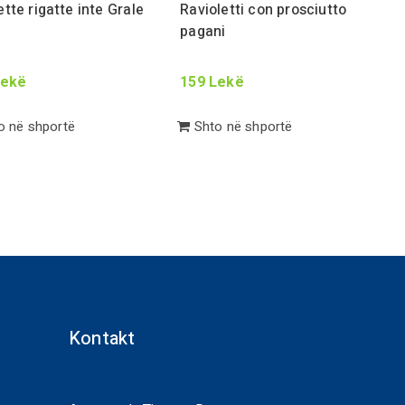
tte rigatte inte
Gr
ale
Ravioletti con prosciutto
pagani
ekë
159
Lekë
 në shportë
Shto në shportë
Kontakt