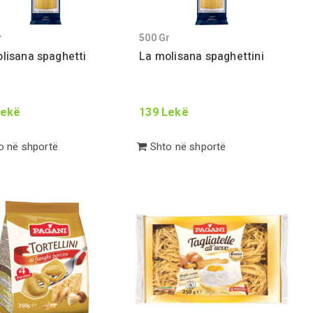
r
500
Gr
lisana spaghetti
La molisana spaghettini
ekë
139
Lekë
 në shportë
Shto në shportë