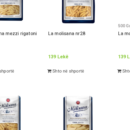
500
G
na mezzi rigatoni
La molisana nr
28
La mo
139
Lekë
139
L
shportë
Shto në shportë
Shto