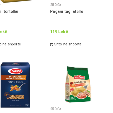
r
250
Gr
i tortellini
Pagani tagliatelle
ekë
119
Lekë
 në shportë
Shto në shportë
250
Gr