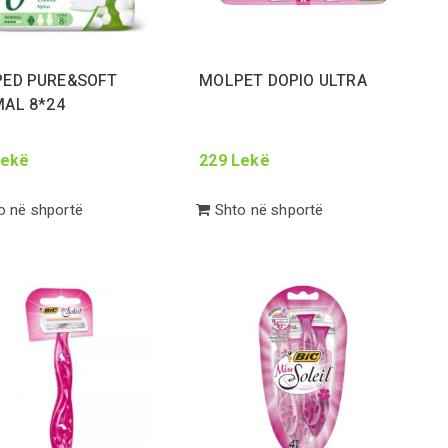
ED PURE&SOFT
MOLPET DOPIO ULTRA
MAL
8
*
24
ekë
229
Lekë
 në shportë
Shto në shportë