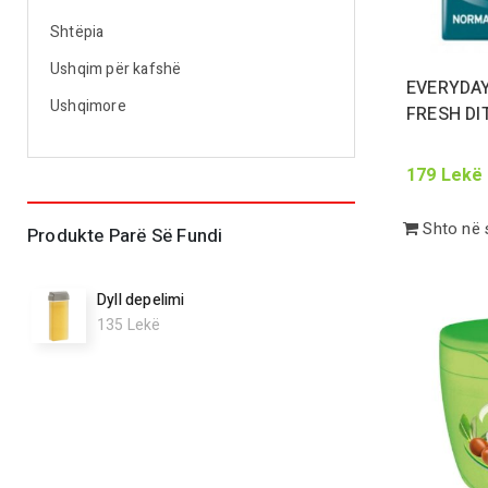
Shtëpia
Ushqim për kafshë
EVERYDAY
Ushqimore
FRESH D
179
Lekë
Shto në 
Produkte Parë Së Fundi
Dyll depelimi
135
Lekë