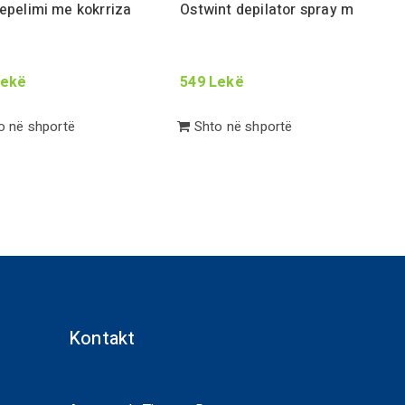
depelimi me kokrriza
Ostwint depilator spray
m
ekë
549
Lekë
 në shportë
Shto në shportë
Kontakt