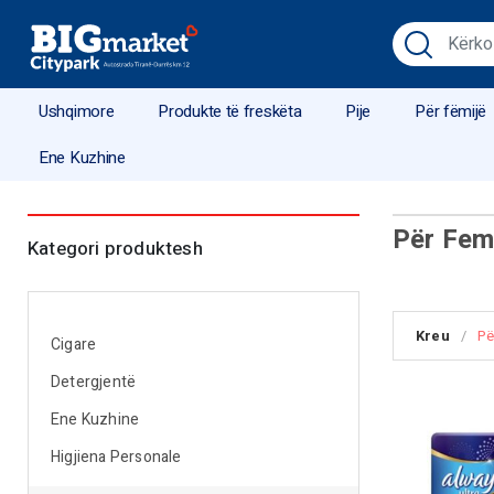
Ushqimore
Produkte të freskëta
Pije
Për fëmijë
Ene Kuzhine
Për Fem
Kategori produktesh
Kreu
/
Pë
Cigare
Detergjentë
Ene Kuzhine
Higjiena Personale