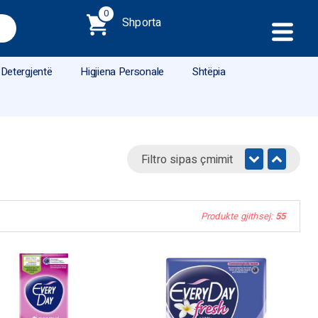
0
Shporta
Detergjentë
Higjiena Personale
Shtëpia
Filtro sipas çmimit
Produkte gjithsej:
55