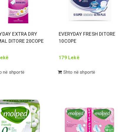
YDAY EXTRA DRY
EVERYDAY FRESH DITORE
AL DITORE
20
COPE
10
COPE
ekë
179
Lekë
 në shportë
Shto në shportë