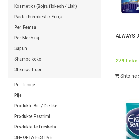
Kozmetika (Bojra flokësh / Llak)
Pasta dhëmbesh / Furça
Për Femra
ALWAYS 
Për Meshkuj
Sapun
Shampo koke
279
Lekë
Shampo trupi
Shto në 
Për fëmijë
Pije
Produkte Bio / Dietike
Produkte Pastrimi
Produkte të freskëta
SHPORTA FESTIVE