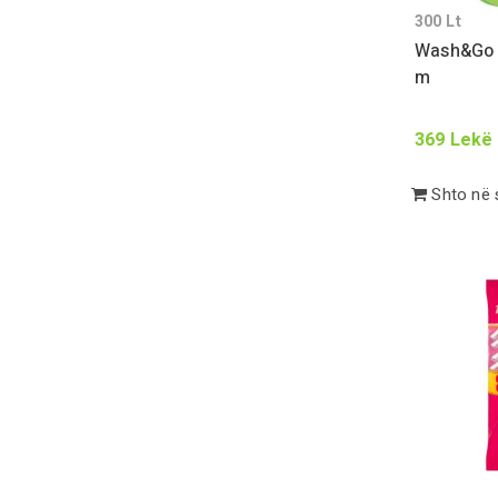
300
Lt
Wash&Go 
m
369
Lekë
Shto në 