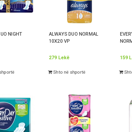
DUO NIGHT
ALWAYS DUO NORMAL
EVER
10
X
20
VP
NORM
279
Lekë
159
L
shportë
Shto në shportë
Shto