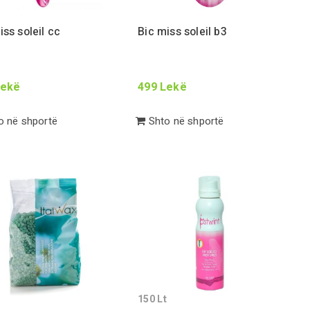
iss soleil cc
Bic miss soleil b
3
ekë
499
Lekë
 në shportë
Shto në shportë
150
Lt