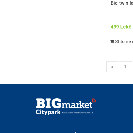
Bic twin 
499
Lekë
Shto në 
«
1