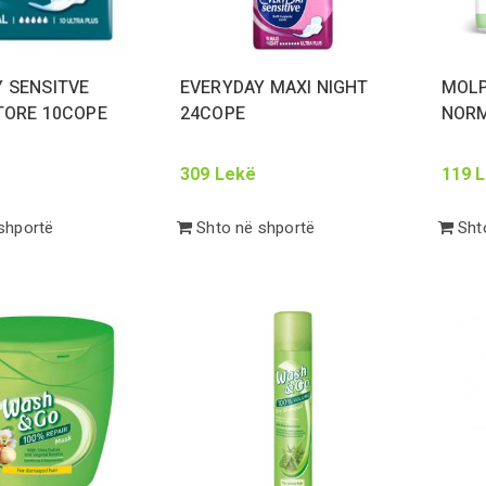
 SENSITVE
EVERYDAY MAXI NIGHT
MOLP
ITORE
10
COPE
24
COPE
NOR
309
Lekë
119
L
shportë
Shto në shportë
Shto