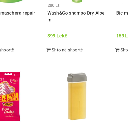
200
Lt
maschera repair
Wash&Go shampo Dry Aloe
Bic m
m
399
Lekë
159
L
shportë
Shto në shportë
Shto