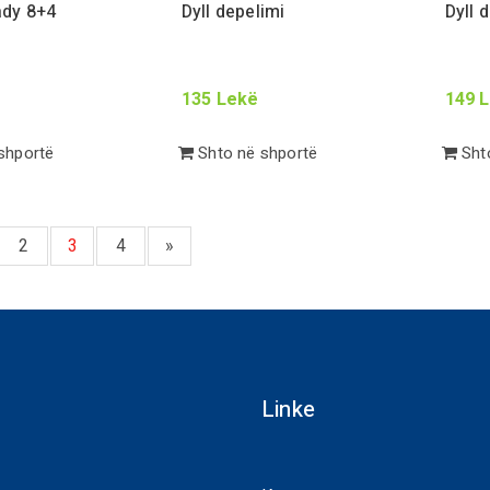
lady
8
+
4
Dyll depelimi
Dyll 
135
Lekë
149
L
shportë
Shto në shportë
Shto
2
3
4
»
Linke