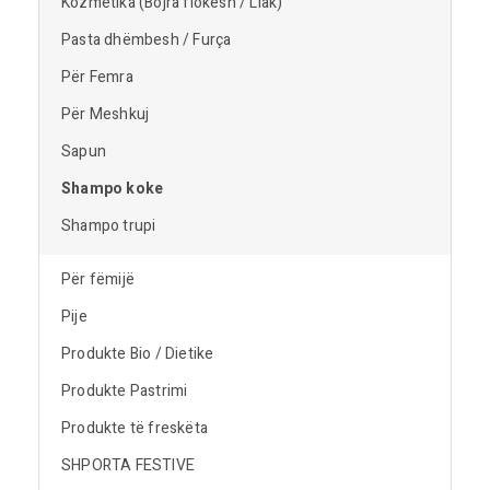
Kozmetika (Bojra flokësh / Llak)
Pasta dhëmbesh / Furça
Për Femra
Për Meshkuj
Sapun
Shampo koke
Shampo trupi
Për fëmijë
Pije
Produkte Bio / Dietike
Produkte Pastrimi
Produkte të freskëta
SHPORTA FESTIVE