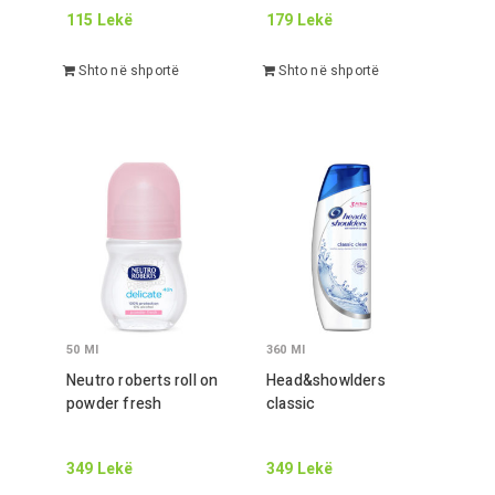
115
Lekë
179
Lekë
Shto në shportë
Shto në shportë
50
Ml
360
Ml
Neutro roberts roll on
Head&showlders
powder fresh
classic
349
Lekë
349
Lekë