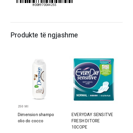
8008970044255
Produkte të ngjashme
250
Ml
Dimension shampo
EVERYDAY SENSITVE
olio do cocco
FRESH DITORE
10
COPE