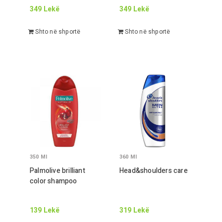
349
Lekë
349
Lekë
Shto në shportë
Shto në shportë
350
Ml
360
Ml
Palmolive brilliant
Head&shoulders care
color shampoo
139
Lekë
319
Lekë