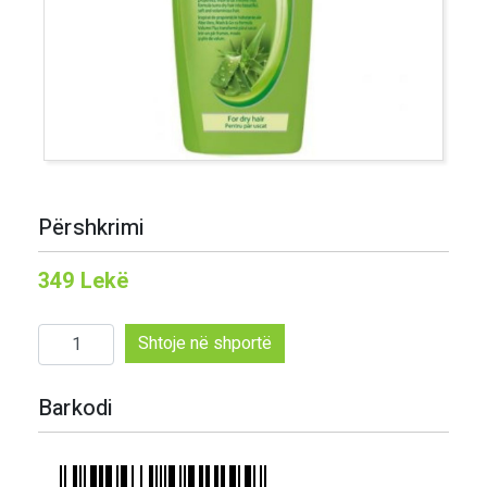
Përshkrimi
349
Lekë
Sasi
Shtoje në shportë
Wash&Go
shampo
Barkodi
Aloe
Vera
750