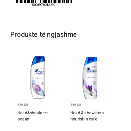
ml
8008970042299
Produkte të ngjashme
360
Ml
360
Ml
Head&shoulders
Head & showlders
ocean
nourishin care