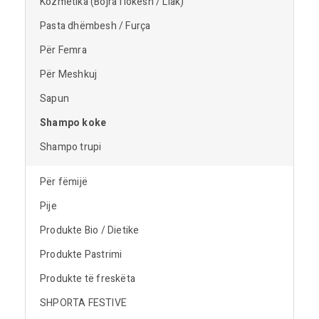
Kozmetika (Bojra flokësh / Llak)
Pasta dhëmbesh / Furça
Për Femra
Për Meshkuj
Sapun
Shampo koke
Shampo trupi
Për fëmijë
Pije
Produkte Bio / Dietike
Produkte Pastrimi
Produkte të freskëta
SHPORTA FESTIVE