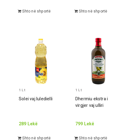
Shto në shportë
Shto në shportë
1
Lt
1
Lt
Solei vaj luledielli
Dhermiu ekstra i
virgjer vaj ulliri
289
Lekë
799
Lekë
Shto në shportë
Shto në shportë