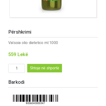
Përshkrimi
Valsoia olio dietetico ml.1000
559
Lekë
Sasi
Shtoje në shportë
Valsoia
olio
Barkodi
dietetico
ml.1000
8006040000347