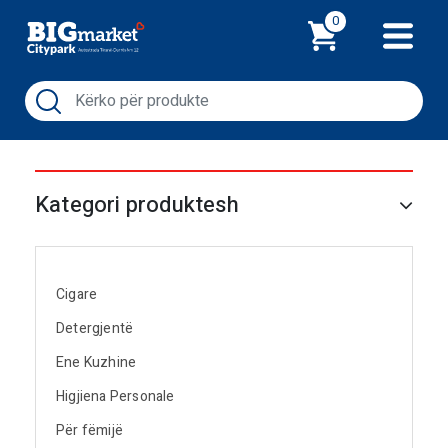
Shporta
0
Kategori produktesh
Cigare
Detergjentë
Ene Kuzhine
Higjiena Personale
Për fëmijë