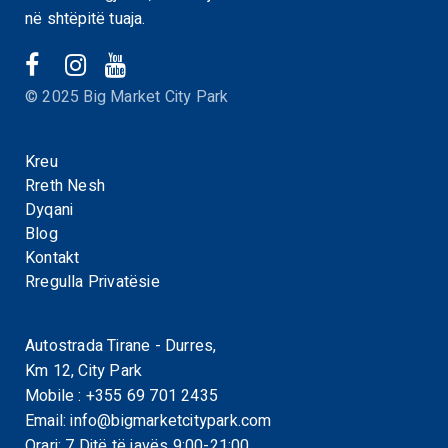
në shtëpitë tuaja.
© 2025 Big Market City Park
Kreu
Rreth Nesh
Dyqani
Blog
Kontakt
Rregulla Privatësie
Autostrada Tirane - Durres,
Km 12, City Park
Mobile :
+355 69 701 2435
Email:
info@bigmarketcitypark.com
Orari: 7 Ditë të javës 9:00-21:00