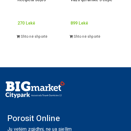
270
Lekë
899
Lekë
Shto në shportë
Shto në shportë
Porosit Online
Ju vetëm zgjidhni, ne ua sjellim