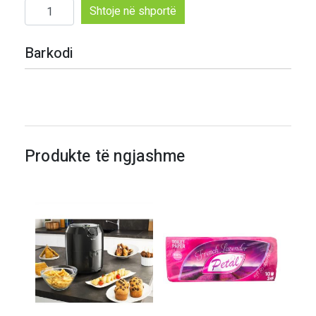
Sasi
Shtoje në shportë
Valixhe
Udhëtimi
Barkodi
Produkte të ngjashme