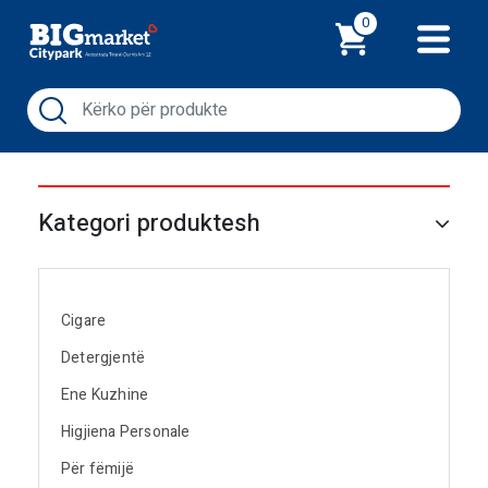
Shporta
0
Kategori produktesh
Cigare
Detergjentë
Ene Kuzhine
Higjiena Personale
Për fëmijë