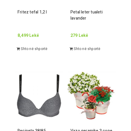
Fritez tefal
1,2
l
Petal leter tualeti
lavander
8,499
Lekë
279
Lekë
Shto në shportë
Shto në shportë
Recipeta
38
|
85
Vazo qeramike
3
cope