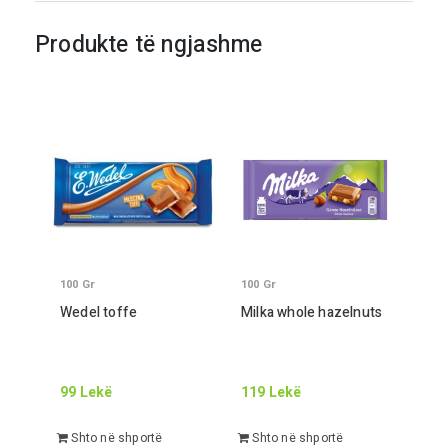
Produkte të ngjashme
100
Gr
100
Gr
Wedel toffe
Milka whole hazelnuts
99
Lekë
119
Lekë
Shto në shportë
Shto në shportë