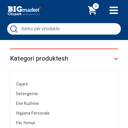
Shporta
0
Kategori produktesh
Cigare
Detergjentë
Ene Kuzhine
Higjiena Personale
Për fëmijë