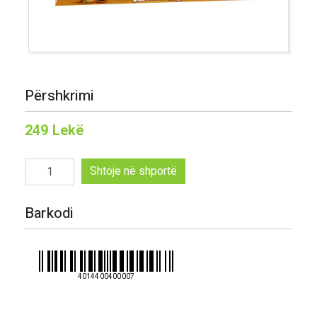
Përshkrimi
249
Lekë
Sasi
Shtoje në shportë
Toffie
125
Barkodi
gr
4014400400007