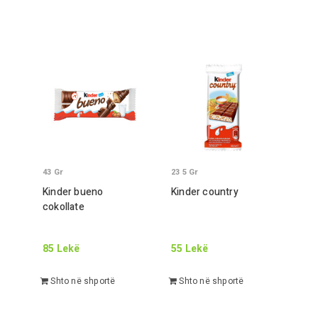
43
Gr
23 5
Gr
Kinder bueno
Kinder country
cokollate
85
Lekë
55
Lekë
Shto në shportë
Shto në shportë