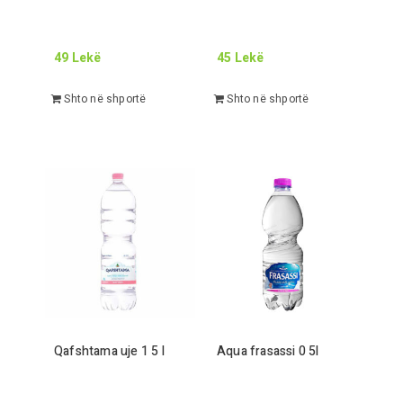
49
Lekë
45
Lekë
Shto në shportë
Shto në shportë
Qafshtama uje
1 5
l
Aqua frasassi
0 5
l