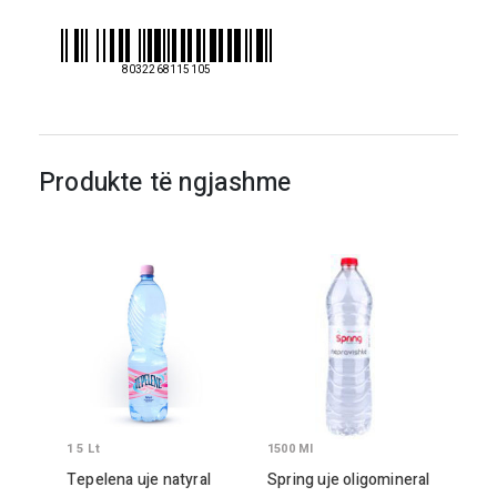
2lt
8032268115105
Produkte të ngjashme
1 5
Lt
1500
Ml
Tepelena uje natyral
Spring uje oligomineral