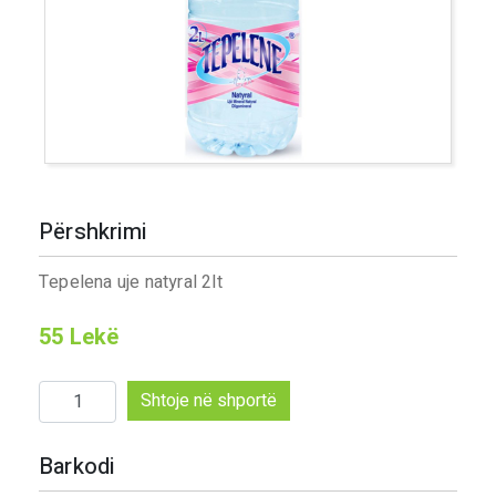
Përshkrimi
Tepelena uje natyral 2lt
55
Lekë
Sasi
Shtoje në shportë
Tepelena
uje
Barkodi
natyral