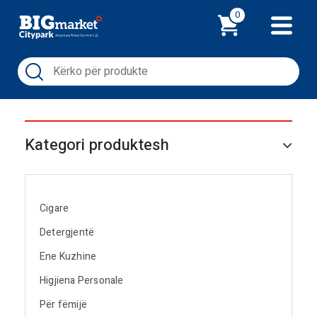
Shporta
0
Kategori produktesh
Cigare
Detergjentë
Ene Kuzhine
Higjiena Personale
Për fëmijë