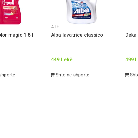
4
Lt
olor magic
1 8
l
Alba lavatrice classico
Deka
449
Lekë
499
L
shportë
Shto në shportë
Shto