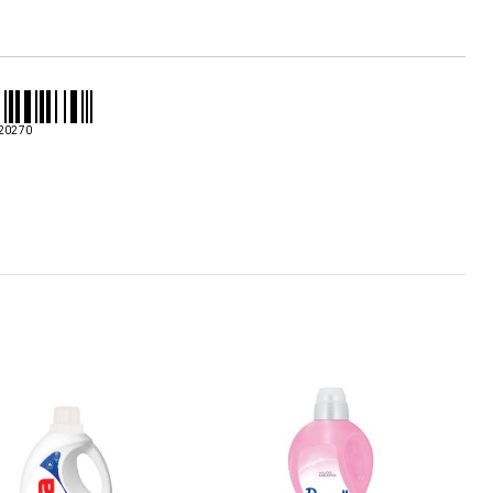
liquido
nero
totale
2.5l
20270