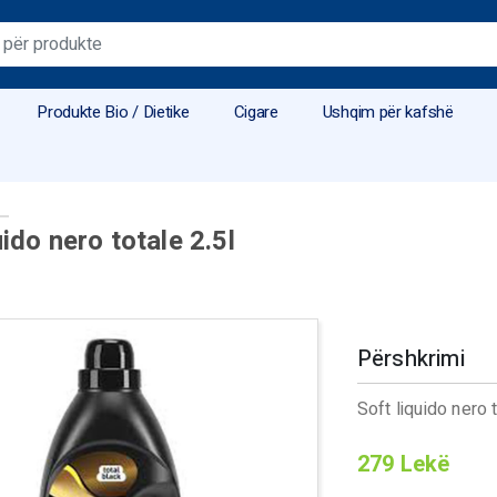
Produkte Bio / Dietike
Cigare
Ushqim për kafshë
uido nero totale 2.5l
Përshkrimi
Soft liquido nero 
279
Lekë