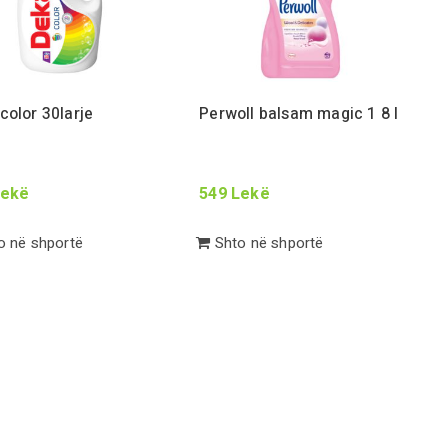
 color
30
larje
Perwoll balsam magic
1 8
l
ekë
549
Lekë
 në shportë
Shto në shportë