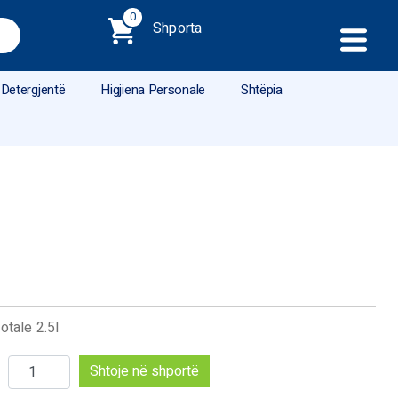
0
Shporta
Detergjentë
Higjiena Personale
Shtëpia
totale 2.5l
Sasi
Shtoje në shportë
Soft