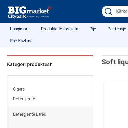
Ushqimore
Produkte të freskëta
Pije
Për fëmijë
Ene Kuzhine
Soft liq
Kategori produktesh
Cigare
Detergjentë
Detergjentë Larës