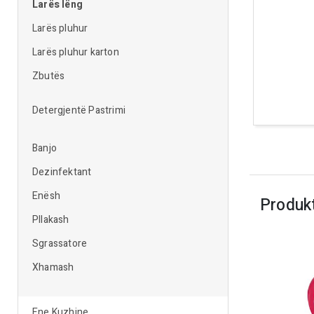
Larës lëng
Larës pluhur
Larës pluhur karton
Zbutës
Detergjentë Pastrimi
Banjo
Dezinfektant
Enësh
Produk
Pllakash
Sgrassatore
Xhamash
Ene Kuzhine