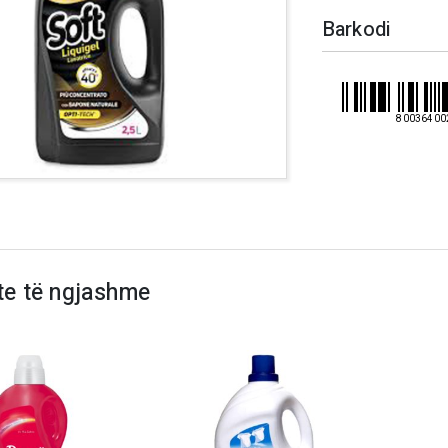
Barkodi
80036400
te të ngjashme