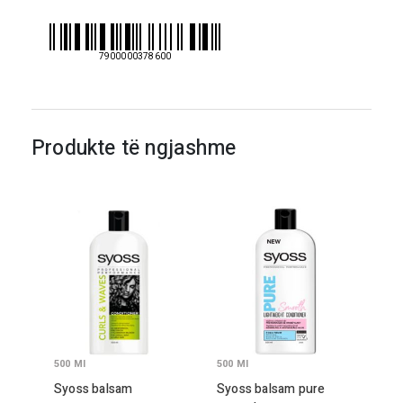
7900000378600
Produkte të ngjashme
500
Ml
500
Ml
Syoss balsam
Syoss balsam pure