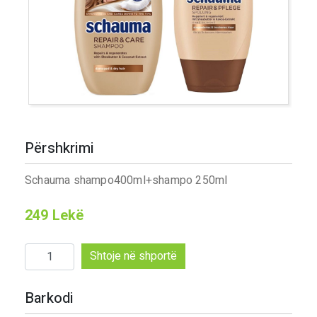
Përshkrimi
Schauma shampo400ml+shampo 250ml
249
Lekë
Sasi
Shtoje në shportë
Schauma
shampo400ml+shampo
Barkodi
250ml