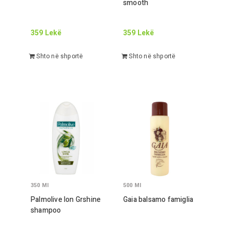
smooth
359
Lekë
359
Lekë
Shto në shportë
Shto në shportë
350
Ml
500
Ml
Palmolive lon
Gr
shine
Gaia balsamo famiglia
shampoo