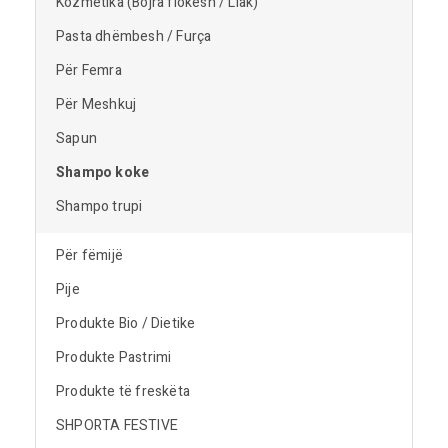
Kozmetika (Bojra flokësh / Llak)
Pasta dhëmbesh / Furça
Për Femra
Për Meshkuj
Sapun
Shampo koke
Shampo trupi
Për fëmijë
Pije
Produkte Bio / Dietike
Produkte Pastrimi
Produkte të freskëta
SHPORTA FESTIVE