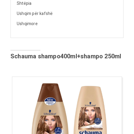
Shtëpia
Ushqim për kafshë
Ushqimore
Schauma shampo400ml+shampo 250ml