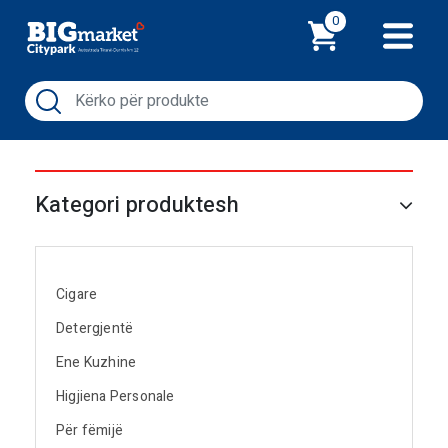
Shporta
0
Kategori produktesh
Cigare
Detergjentë
Ene Kuzhine
Higjiena Personale
Për fëmijë