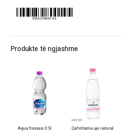
naturale
2lt
8053259800145
Produkte të ngjashme
500
Ml
Aqua frasassi
0 5
l
Qafshtama uje natural