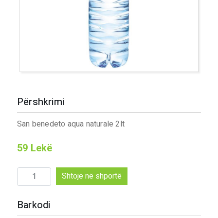
Përshkrimi
San benedeto aqua naturale 2lt
59
Lekë
Sasi
Shtoje në shportë
San
benedeto
Barkodi
aqua