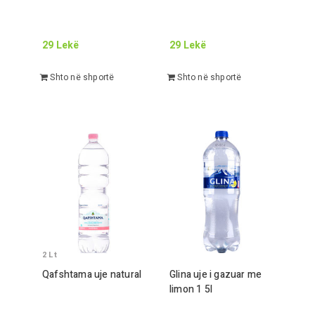
29
Lekë
29
Lekë
Shto në shportë
Shto në shportë
2
Lt
Qafshtama uje natural
Glina uje i gazuar me
limon
1 5
l