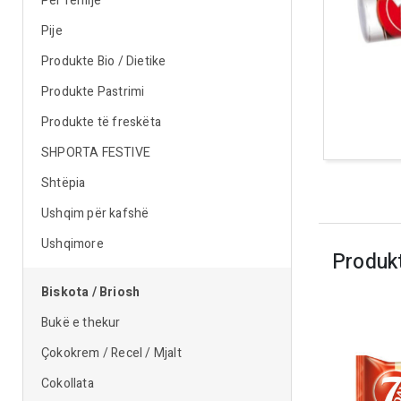
Për fëmijë
Pije
Produkte Bio / Dietike
Produkte Pastrimi
Produkte të freskëta
SHPORTA FESTIVE
Shtëpia
Ushqim për kafshë
Ushqimore
Produk
Biskota / Briosh
Bukë e thekur
Çokokrem / Recel / Mjalt
Cokollata