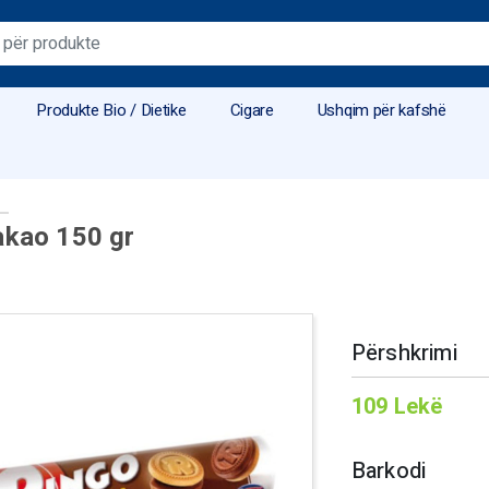
Produkte Bio / Dietike
Cigare
Ushqim për kafshë
akao 150 gr
Përshkrimi
109
Lekë
Barkodi