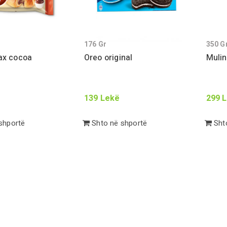
176
Gr
350
G
ax cocoa
Oreo original
Mulin
139
Lekë
299
L
shportë
Shto në shportë
Shto