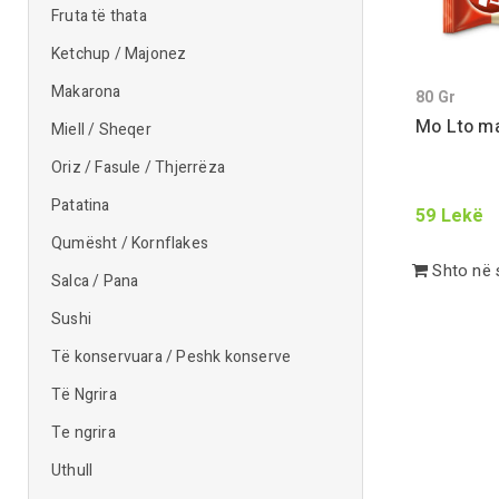
Fruta të thata
Ketchup / Majonez
Makarona
80
Gr
Mo
Lt
o m
Miell / Sheqer
Oriz / Fasule / Thjerrëza
Patatina
59
Lekë
Qumësht / Kornflakes
Shto në 
Salca / Pana
Sushi
Të konservuara / Peshk konserve
Të Ngrira
Te ngrira
Uthull