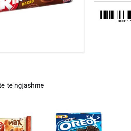
80133559
te të ngjashme