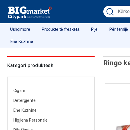
Ushqimore
Produkte të freskëta
Pije
Për fëmijë
Ene Kuzhine
Ringo k
Kategori produktesh
Cigare
Detergjentë
Ene Kuzhine
Higjiena Personale