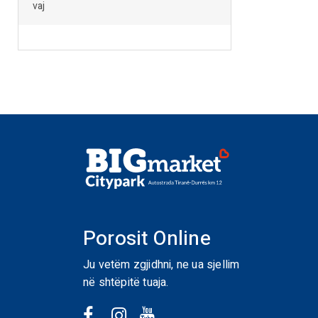
vaj
Porosit Online
Ju vetëm zgjidhni, ne ua sjellim
në shtëpitë tuaja.