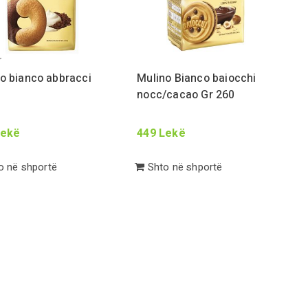
r
o bianco abbracci
Mulino Bianco baiocchi
nocc/cacao
Gr
260
ekë
449
Lekë
 në shportë
Shto në shportë