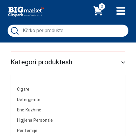
Shporta
0
Kategori produktesh
Cigare
Detergjentë
Ene Kuzhine
Higjiena Personale
Për fëmijë