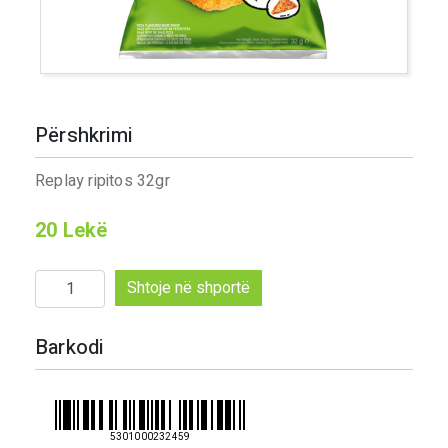
Përshkrimi
Replay ripitos 32gr
20
Lekë
Sasi
Shtoje në shportë
Replay
ripitos
Barkodi
32gr
5301000232459