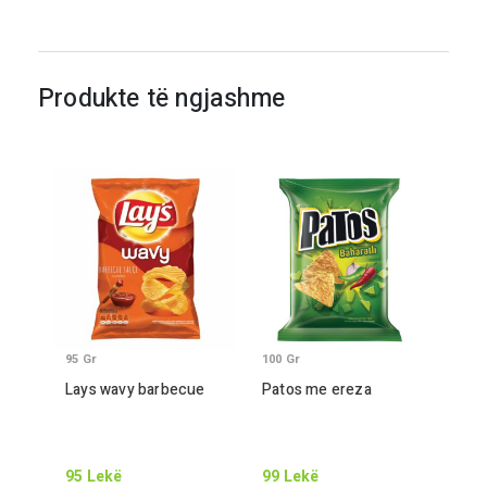
Produkte të ngjashme
95
Gr
100
Gr
Lays wavy barbecue
Patos me ereza
95
Lekë
99
Lekë