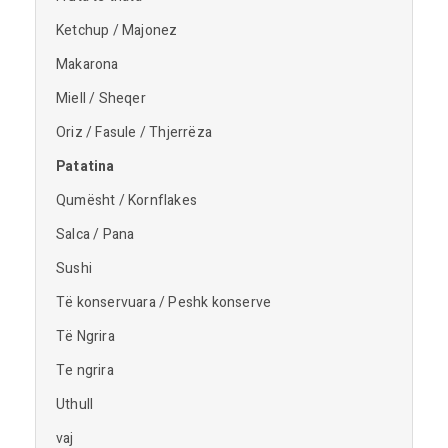
Ketchup / Majonez
Makarona
Miell / Sheqer
Oriz / Fasule / Thjerrëza
Patatina
Qumësht / Kornflakes
Salca / Pana
Sushi
Të konservuara / Peshk konserve
Të Ngrira
Te ngrira
Uthull
vaj