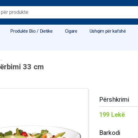
Produkte Bio / Dietike
Cigare
Ushqim për kafshë
hërbimi 33 cm
Përshkrimi
199
Lekë
Barkodi