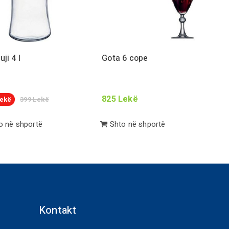
uji
4
l
Gota
6
cope
825
Lekë
ekë
399
Lekë
 në shportë
Shto në shportë
Kontakt