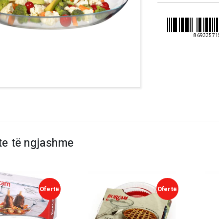
86933571
te të ngjashme