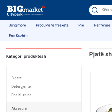
Ushqimore
Produkte të freskëta
Pije
Për fëmijë
Ene Kuzhine
Pjatë s
Kategori produktesh
Cigare
Detergjentë
Ene Kuzhine
Aksesore