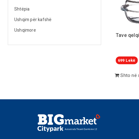
Shtëpia
Ushqim për kafshë
Ushqimore
Tave qelq
699
Lekë
Shto në 