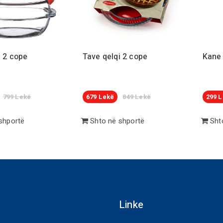
i
2
cope
Tave qelqi
2
cope
Kane 
799
Lekë
679
Lekë
849
Lekë
299
L
shportë
Shto në shportë
Shto
Linke