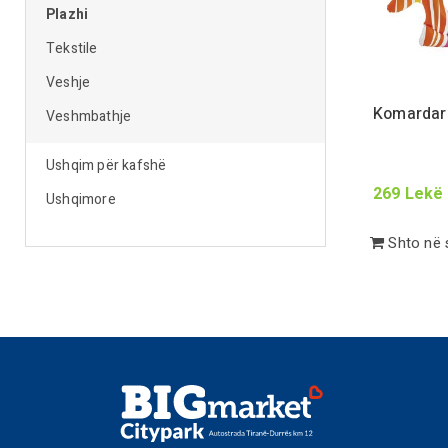
Plazhi
Tekstile
Veshje
Komardar
Veshmbathje
Ushqim për kafshë
269
Lekë
Ushqimore
Shto në 