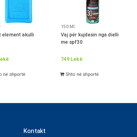
r
150
Ml
t element akulli
Vaj për kujdesin nga dielli
me spf
30
ekë
749
Lekë
 në shportë
Shto në shportë
Kontakt