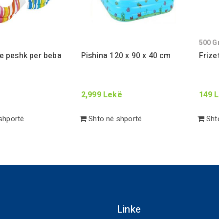
500
G
e peshk per beba
Pishina
120
x
90
x
40
cm
Frize
2,999
Lekë
149
L
shportë
Shto në shportë
Shto
Linke