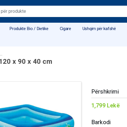
Produkte Bio / Dietike
Cigare
Ushqim për kafshë
120 x 90 x 40 cm
Përshkrimi
1,799
Lekë
Barkodi