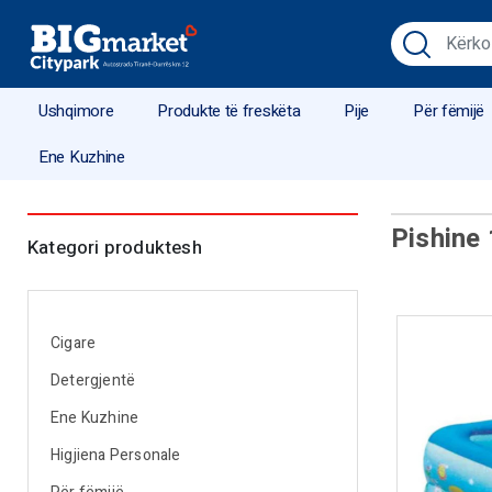
Ushqimore
Produkte të freskëta
Pije
Për fëmijë
Ene Kuzhine
Pishine 
Kategori produktesh
Cigare
Detergjentë
Ene Kuzhine
Higjiena Personale