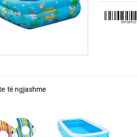
69702922
te të ngjashme