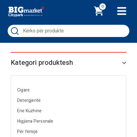
Shporta
0
Kategori produktesh
Cigare
Detergjentë
Ene Kuzhine
Higjiena Personale
Për fëmijë