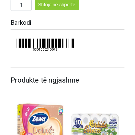
Sasi
Shtoje në shportë
Petal
leter
Barkodi
higjenike
8rolls
5304000240073
Produkte të ngjashme