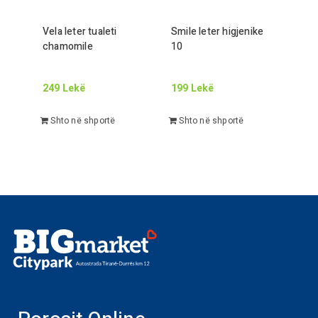
Vela leter tualeti
Smile leter higjenike
chamomile
10
249
Lekë
199
Lekë
Shto në shportë
Shto në shportë