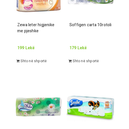
Zewa leter higjenike
Soffigen carta
10
rotoli
me pjeshke
199
Lekë
179
Lekë
Shto në shportë
Shto në shportë