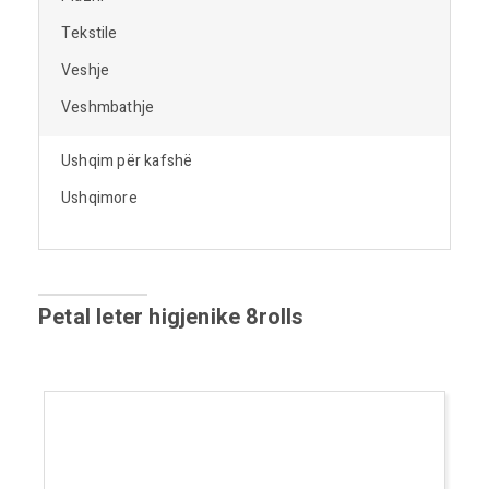
Tekstile
Veshje
Veshmbathje
Ushqim për kafshë
Ushqimore
Petal leter higjenike 8rolls