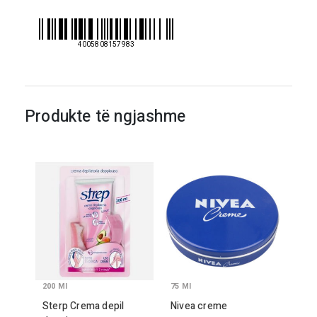
4005808157983
Produkte të ngjashme
200
Ml
75
Ml
Sterp Crema depil
Nivea creme