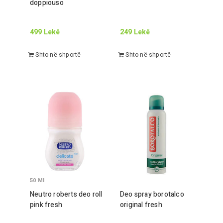
doppiouso
499
Lekë
249
Lekë
Shto në shportë
Shto në shportë
50
Ml
Neutro roberts deo roll
Deo spray borotalco
pink fresh
original fresh