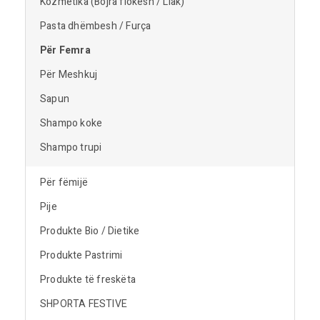
Kozmetika (Bojra flokësh / Llak)
Pasta dhëmbesh / Furça
Për Femra
Për Meshkuj
Sapun
Shampo koke
Shampo trupi
Për fëmijë
Pije
Produkte Bio / Dietike
Produkte Pastrimi
Produkte të freskëta
SHPORTA FESTIVE