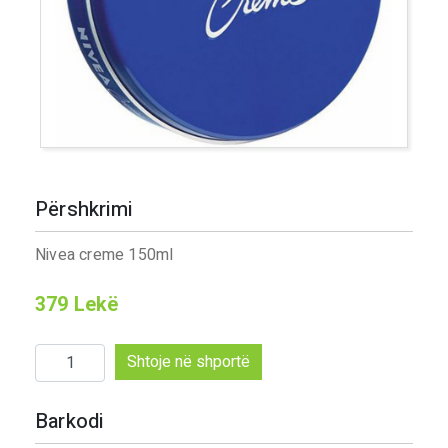
Përshkrimi
Nivea creme 150ml
379
Lekë
Sasi
Shtoje në shportë
Nivea
creme
Barkodi
150ml